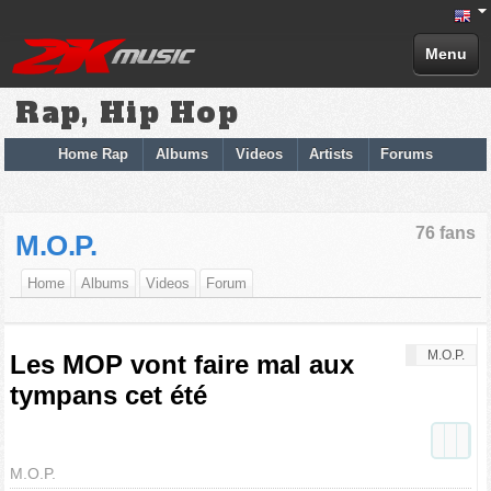
Menu
Rap, Hip Hop
Home Rap
Albums
Videos
Artists
Forums
76 fans
M.O.P.
Home
Albums
Videos
Forum
M.O.P.
Les MOP vont faire mal aux
tympans cet été
M.O.P.