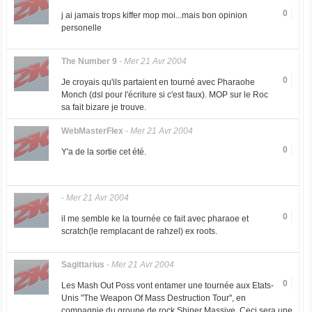
0
j ai jamais trops kiffer mop moi...mais bon opinion
personelle
The Number 9
-
Mer 21 Avr 2004
0
Je croyais qu'ils partaient en tourné avec Pharaohe
Monch (dsl pour l'écriture si c'est faux). MOP sur le Roc
sa fait bizare je trouve.
WebMasterFlex
-
Mer 21 Avr 2004
0
Y'a de la sortie cet été.
-
Mer 21 Avr 2004
0
il me semble ke la tournée ce fait avec pharaoe et
scratch(le remplacant de rahzel) ex roots.
Sagittarius
-
Mer 21 Avr 2004
0
Les Mash Out Poss vont entamer une tournée aux Etats-
Unis "The Weapon Of Mass Destruction Tour", en
compagnie du groupe de rock Shiner Massive. Ceci sera une