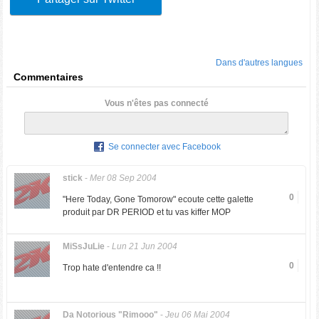
Dans d'autres langues
Commentaires
Vous n'êtes pas connecté
Se connecter avec Facebook
stick
-
Mer 08 Sep 2004
0
"Here Today, Gone Tomorow" ecoute cette galette
produit par DR PERIOD et tu vas kiffer MOP
MiSsJuLie
-
Lun 21 Jun 2004
0
Trop hate d'entendre ca !!
Da Notorious "Rimooo"
-
Jeu 06 Mai 2004