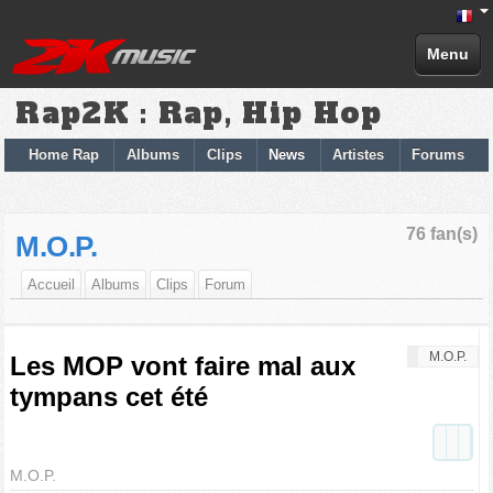
Menu
Rap2K : Rap, Hip Hop
Home Rap
Albums
Clips
News
Artistes
Forums
76 fan(s)
M.O.P.
Accueil
Albums
Clips
Forum
M.O.P.
Les MOP vont faire mal aux
tympans cet été
M.O.P.