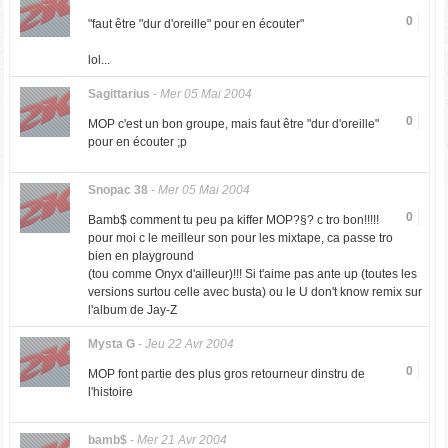
0
"faut être "dur d'oreille" pour en écouter"
lol...
Sagittarius
-
Mer 05 Mai 2004
0
MOP c'est un bon groupe, mais faut être "dur d'oreille"
pour en écouter ;p
Snopac 38
-
Mer 05 Mai 2004
0
Bamb$ comment tu peu pa kiffer MOP?§? c tro bon!!!!!
pour moi c le meilleur son pour les mixtape, ca passe tro
bien en playground
(tou comme Onyx d'ailleur)!!! Si t'aime pas ante up (toutes les
versions surtou celle avec busta) ou le U don't know remix sur
l'album de Jay-Z
Mysta G
-
Jeu 22 Avr 2004
0
MOP font partie des plus gros retourneur dinstru de
l'histoire
bamb$
-
Mer 21 Avr 2004