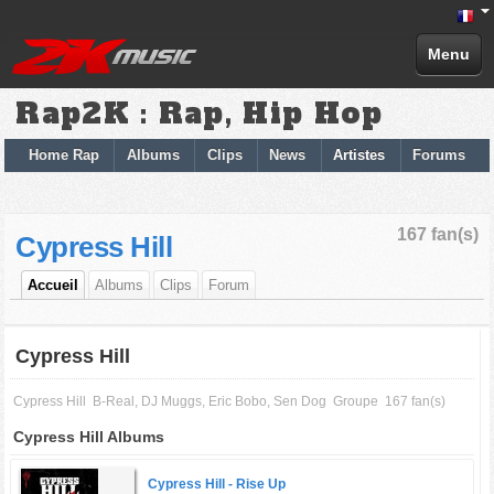
Menu
Rap2K : Rap, Hip Hop
Home Rap
Albums
Clips
News
Artistes
Forums
167 fan(s)
Cypress Hill
Accueil
Albums
Clips
Forum
Cypress Hill
Cypress Hill
B-Real, DJ Muggs, Eric Bobo, Sen Dog
Groupe
167 fan(s)
Cypress Hill Albums
Cypress Hill -
Rise Up