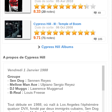
Date de sortie :
05 Avr 2010
8.33
(
20
notes)
49
Cypress Hill -
III : Temple of Boom
Date de sortie :
06 Oct 2008
9.71
(
71
notes)
105
Cypress Hill Albums
A propos de Cypress Hill
Vendredi 1 Janvier 1988
Groupe
-
Sen Dog :
Sennen Reyes
-
Mellow Man Ace :
Ulpiano Sergio Reyez
-
DJ Muggs :
Lawrence Muggerud
-
B-Real :
Louis Freese
Tout débute en 1988, où naît à Los Angeles l’éphémère
quatuor DVX, fondé par deux immigrés cubains, Sen Dog