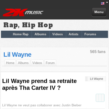
Menu
Rap, Hip Hop
Home Rap
Albums
Videos
Artists
Forums
565 fans
Lil Wayne
Home
Albums
Videos
Forum
Lil Wayne
Lil Wayne prend sa retraite
après Tha Carter IV ?
Lil Wayne ne veut pas collaborer avec Justin Bieber