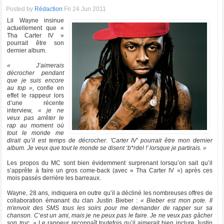
Posted by
Rédaction
Fri 24 Jun 2011
Lil Wayne insinue
actuellement que «
Tha Carter IV »
pourrait être son
dernier album.
« J’aimerais
décrocher pendant
que je suis encore
au top »,
confie en
effet le rappeur lors
d’une récente
interview,
« je ne
veux pas arrêter le
rap au moment où
tout le monde me
dirait qu’il est temps de décrocher. 'Carter IV' pourrait être mon dernier
album. Je veux que tout le monde se disent ‘b*rdel !’ lorsque je partirais. »
Les propos du MC sont bien évidemment surprenant lorsqu’on sait qu’il
s’apprête à faire un gros come-back (avec « Tha Carter IV ») après ces
mois passés derrière les barreaux.
Wayne, 28 ans, indiquera en outre qu’il a décliné les nombreuses offres de
collaboration émanant du clan Justin Bieber :
« Bieber est mon pote. Il
m'envoit des SMS tous les soirs pour me demander de rapper sur sa
chanson. C’est un ami, mais je ne peux pas le faire. Je ne veux pas gâcher
son truc. »
Le rappeur reconnaît toutefois qu’il aimerait bien inclure Justin