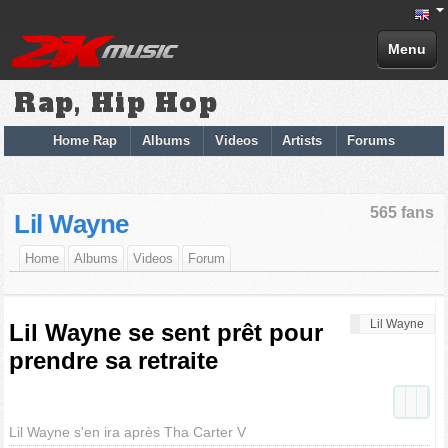
Menu
Rap, Hip Hop
Home Rap
Albums
Videos
Artists
Forums
565 fans
Lil Wayne
Home
Albums
Videos
Forum
Lil Wayne
Lil Wayne se sent prêt pour
prendre sa retraite
Lil Wayne s'en ira après Tha Carter V