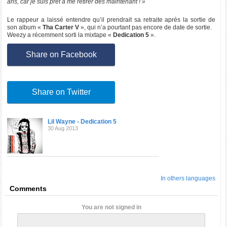
ans, car je suis prêt à me retirer dès maintenant ! »
Le rappeur a laissé entendre qu’il prendrait sa retraite après la sortie de
son album «
Tha Carter V
», qui n’a pourtant pas encore de date de sortie.
Weezy a récemment sorti la mixtape «
Dedication 5
».
Share on Facebook
Share on Twitter
Lil Wayne - Dedication 5
30 Aug 2013
In others languages
Comments
You are not signed in