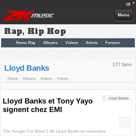
Menu
Rap, Hip Hop
Home Rap
Albums
Videos
Artists
Forums
177 fans
Lloyd Banks
Home
Albums
Videos
Forum
Lloyd Banks
Lloyd Banks et Tony Yayo
signent chez EMI
The Hunger For More 2 de Lloyd Banks en novembre