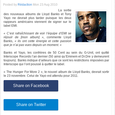
Posted by
Rédaction
Mon 23 Aug 2010
La sortie
des nouveaux albums de Lloyd Banks et Tony
Yayo ne devrait plus tarder puisque les deux
rappeurs américains viennent de signer sur le
label EMI.
« C’est rafraîchissant de voir l’équipe d’EMI se
réjouir de [mon album] »,
commente Lloyd
Banks,
« ils ont cette énergie et cette passion
que je n’ai pas vues depuis un moment. »
Banks et Yayo, les confrères de 50 Cent au sein du G-Unit, ont quitté
Interscope Records l’an dernier (50 ainsi qu’Eminem et Dr.Dre y demeurent
toujours). Banks indique d’ailleurs que ce sont les restrictions imposées par
Interscope qui l’ont poussé à quitter le label.
« The Hunger For More 2 », le nouvel album de Lloyd Banks, devrait sortir
le 23 novembre. Celui de Yayo est attendu pour 2011.
Share on Facebook
Share on Twitter