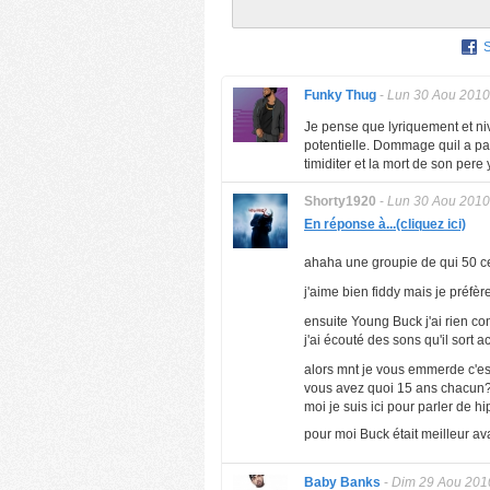
Funky Thug
-
Lun 30 Aou 2010
Je pense que lyriquement et n
potentielle. Dommage quil a pa
timiditer et la mort de son pere 
Shorty1920
-
Lun 30 Aou 2010
En réponse à...(cliquez ici)
ahaha une groupie de qui 50 c
j'aime bien fiddy mais je préfè
ensuite Young Buck j'ai rien cont
j'ai écouté des sons qu'il sort a
alors mnt je vous emmerde c'est 
vous avez quoi 15 ans chacun
moi je suis ici pour parler de 
pour moi Buck était meilleur ava
Baby Banks
-
Dim 29 Aou 201