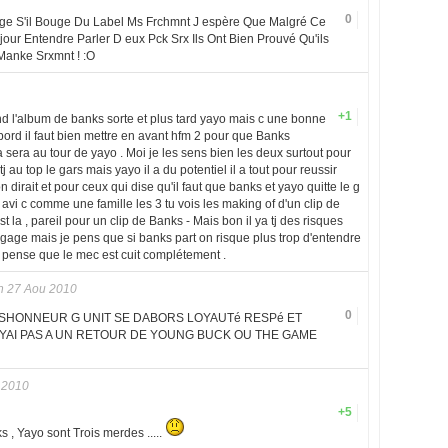
0
e S'il Bouge Du Label Ms Frchmnt J espère Que Malgré Ce
ujour Entendre Parler D eux Pck Srx Ils Ont Bien Prouvé Qu'ils
Manke Srxmnt ! :O
+1
nd l'album de banks sorte et plus tard yayo mais c une bonne
bord il faut bien mettre en avant hfm 2 pour que Banks
 sera au tour de yayo . Moi je les sens bien les deux surtout pour
 au top le gars mais yayo il a du potentiel il a tout pour reussir
 dirait et pour ceux qui dise qu'il faut que banks et yayo quitte le g
 avi c comme une famille les 3 tu vois les making of d'un clip de
st la , pareil pour un clip de Banks - Mais bon il ya tj des risques
gage mais je pens que si banks part on risque plus trop d'entendre
 je pense que le mec est cuit complétement .
n 27 Aou 2010
0
éSHONNEUR G UNIT SE DABORS LOYAUTé RESPé ET
AI PAS A UN RETOUR DE YOUNG BUCK OU THE GAME
 2010
+5
s , Yayo sont Trois merdes .....