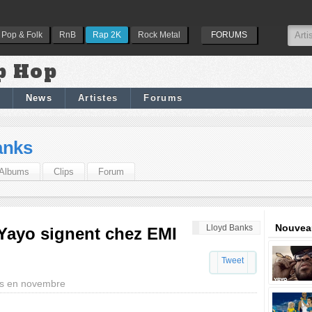
Pop & Folk
RnB
Rap 2K
Rock Metal
FORUMS
p Hop
News
Artistes
Forums
anks
Albums
Clips
Forum
Nouveau
Lloyd Banks
Yayo signent chez EMI
Tweet
ks en novembre