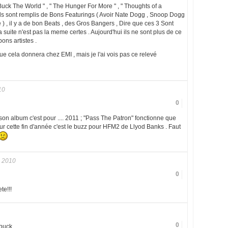
Buck The World " , " The Hunger For More " , " Thoughts of a
ds sont remplis de Bons Featurings ( Avoir Nate Dogg , Snoop Dogg
 ) , il y a de bon Beats , des Gros Bangers , Dire que ces 3 Sont
la suite n'est pas la meme certes . Aujourd'hui ils ne sont plus de ce
bons artistes .
ue cela donnera chez EMI , mais je l'ai vois pas ce relevé
10
0
son album c'est pour .... 2011 ; "Pass The Patron" fonctionne que
our cette fin d'année c'est le buzz pour HFM2 de Llyod Banks . Faut
 2010
0
te!!!
0
 buck