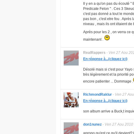
Il y en a qu'on pas du écouté " 
Predicate Felon " . Ces 3 Skeu
c'est pas donné a tout le monde
pas bon , c'est etre fou . Après 
niveau , mais ils ont étaient de 
Après pour les 2 , on verra ce q
maintenant .
RealRappers
-
Ven 27 Aou 20
En réponse à...(cliquez ici)
Désolé mais si c'est pour Yayo 
très légèrement et la priorité p
encore patienter ... Dommage .
RichmondRaklur
-
Ven 27 Aou
En réponse à...(cliquez ici)
son album arrive a Buck,t inquie
don1nunez
-
Ven 27 Aou 2010
apropo qu'est ce qu'il devient?