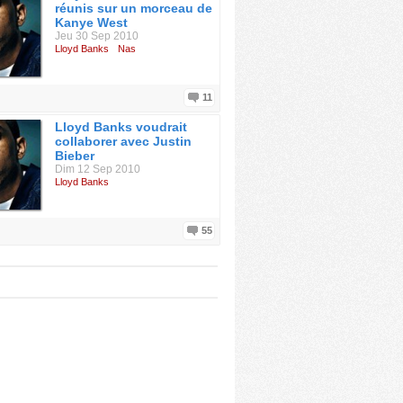
réunis sur un morceau de
Kanye West
Jeu 30 Sep 2010
Lloyd Banks
Nas
11
Lloyd Banks voudrait
collaborer avec Justin
Bieber
Dim 12 Sep 2010
Lloyd Banks
55