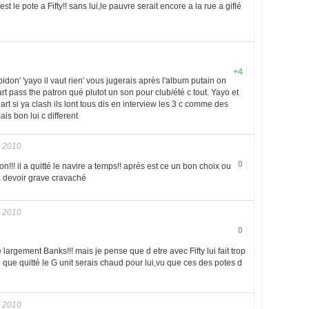
st le pote a Fifty!! sans lui,le pauvre serait encore a la rue a giflé
+4
bidon' 'yayo il vaut rien' vous jugerais après l'album putain on
t pass the patron qué plutot un son pour club/été c tout. Yayo et
art si ya clash ils lont tous dis en interview les 3 c comme des
is bon lui c different
 2010
0
 bon!!! il a quitté le navire a temps!! aprés est ce un bon choix ou
a devoir grave cravaché
 2010
0
e largement Banks!!! mais je pense que d etre avec Fifty lui fait trop
n que quitté le G unit serais chaud pour lui,vu que ces des potes d
 2010