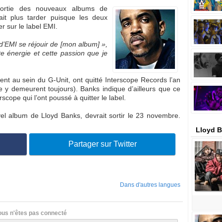
ortie des nouveaux albums de
it plus tarder puisque les deux
r sur le label EMI.
e d’EMI se réjouir de [mon album] »,
tte énergie et cette passion que je
nt au sein du G-Unit, ont quitté Interscope Records l’an
e y demeurent toujours). Banks indique d’ailleurs que ce
rscope qui l’ont poussé à quitter le label.
l album de Lloyd Banks, devrait sortir le 23 novembre.
Lloyd B
Partager sur Twitter
Dans d'autres langues
ous n'êtes pas connecté