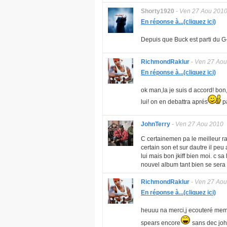
Shorty1920
-
Ven 27 Aou 201
En réponse à...(cliquez ici)
Depuis que Buck est parti du G-
RichmondRaklur
-
Ven 27 Aou
En réponse à...(cliquez ici)
ok man,la je suis d accord! bon,j
lui! on en debattra aprés
pa
JohnTerry
-
Ven 27 Aou 2010
C certainemen pa le meilleur ra
certain son et sur dautre il peu
lui mais bon jkiff bien moi. c s
nouvel album tant bien se sera
RichmondRaklur
-
Ven 27 Aou
En réponse à...(cliquez ici)
heuuu na merci,j ecouteré meme
spears encore
sans dec john