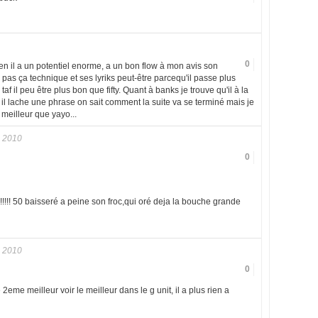
0
en il a un potentiel enorme, a un bon flow à mon avis son
r pas ça technique et ses lyriks peut-être parcequ'il passe plus
af il peu être plus bon que fifty. Quant à banks je trouve qu'il à la
t il lache une phrase on sait comment la suite va se terminé mais je
 meilleur que yayo...
 2010
0
!!!!! 50 baisseré a peine son froc,qui oré deja la bouche grande
 2010
0
 2eme meilleur voir le meilleur dans le g unit, il a plus rien a