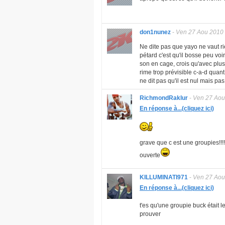
don1nunez
-
Ven 27 Aou 2010
Ne dite pas que yayo ne vaut ri
pétard c'est qu'il bosse peu voi
son en cage, crois qu'avec plus t
rime trop prévisible c-a-d quan
ne dit pas qu'il est nul mais pas
RichmondRaklur
-
Ven 27 Aou
En réponse à...(cliquez ici)
grave que c est une groupies!!!!
ouverte
KILLUMINATI971
-
Ven 27 Aou
En réponse à...(cliquez ici)
t'es qu'une groupie buck était le
prouver