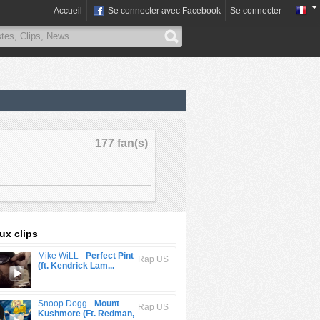
Accueil
Se connecter avec Facebook
Se connecter
177 fan(s)
x clips
Mike WiLL -
Perfect Pint
Rap US
(ft. Kendrick Lam...
Snoop Dogg -
Mount
Rap US
Kushmore (Ft. Redman,