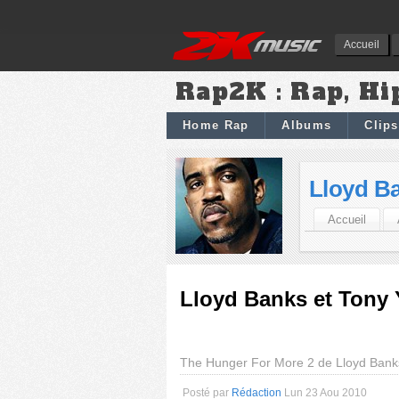
Accueil
Rap2K : Rap, Hi
Home Rap
Albums
Clips
Lloyd B
Accueil
Lloyd Banks et Tony 
The Hunger For More 2 de Lloyd Ban
Posté par
Rédaction
Lun 23 Aou 2010