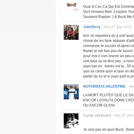
Ouai & Ces Ca Qui Est Dommag
Qu'il Arrivera Bein J espère To
Savaient Rapper :) & Buck Me 
JohnTerry
-
Ven 27 Aou 2010
bon on reparlera du g unit qua
chose de les faire séparer d'ab
connaisse le succès et apres sa
Banks je me fais pas de soucis tj
pour moi il s'en branle un peu on
unit deja sa se fera pas , a mon
yayo par ex , banks est la , 50 e
que sa casse quoi et que un dé
parler de lui et si yayo part la
NOTORIOUS VALENTINE
-
Ve
LA MORT PLUTOT QUE LE D
ENCOR LOYAUTé,DONK CROY
OU ENCOR OLIVIA
Curtis Jackson3
-
Ven 27 Aou
Je vois pas en quoi Buck , Bank