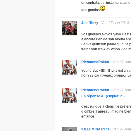
un contrat,c est justement car c e
des gamins
JohnTerry
-
Ven 27 Aou 2010
Vos gueules av vos 'yayo il est 
a encore rien de son album apar
Banks quitteron jamai g unit a p
freres voir les 4 av whoo kidd ma
RichmondRaklur
-
Ven 27 Aou
Young Buck!!!!!!!!!!! lui,c est un
non??? car niveaux promo,il v
RichmondRaklur
-
Ven 27 Aou
En réponse à...(cliquez ici)
c est sur que a choisir,je prefer
d ombre!!! aprés ,j imagine bie
enfance
KILLUMINATI971
-
Ven 27 Aou