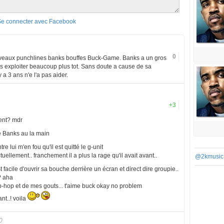
Se connecter avec Facebook
0
iveaux punchlines banks bouffes Buck-Game. Banks a un gros
s exploiter beaucoup plus tot. Sans doute a cause de sa
y a 3 ans n'e l'a pas aider.
+3
ent? mdr
re Banks au la main
re lui m'en fou qu'il est quitté le g-unit
ctuellement.. franchement il a plus la rage qu'il avait avant..
@2kmusic
facile d'ouvrir sa bouche derrière un écran et direct dire groupie..
? aha
hip-hop et de mes gouts... t'aime buck okay no problem
nt..! voila
0