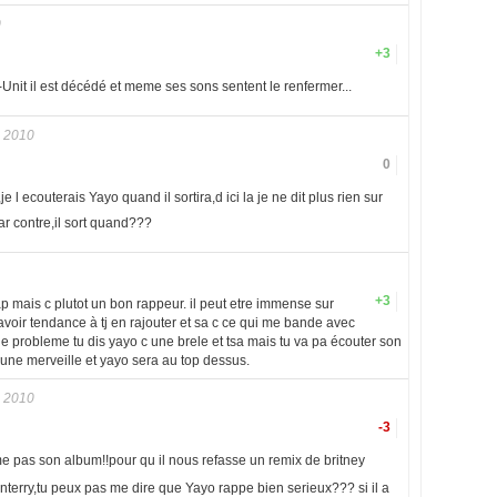
0
+3
Unit il est décédé et meme ses sons sentent le renfermer...
 2010
0
e l ecouterais Yayo quand il sortira,d ici la je ne dit plus rien sur
r contre,il sort quand???
+3
p mais c plutot un bon rappeur. il peut etre immense sur
 avoir tendance à tj en rajouter et sa c ce qui me bande avec
a le probleme tu dis yayo c une brele et tsa mais tu va pa écouter son
 une merveille et yayo sera au top dessus.
 2010
-3
 pas son album!!pour qu il nous refasse un remix de britney
terry,tu peux pas me dire que Yayo rappe bien serieux??? si il a