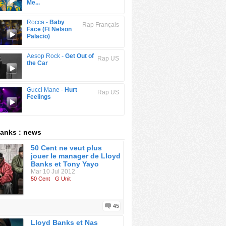
Me...
Rocca -
Baby
Rap Français
Face (Ft Nelson
Palacio)
Aesop Rock -
Get Out of
Rap US
the Car
Gucci Mane -
Hurt
Rap US
Feelings
anks : news
50 Cent ne veut plus
jouer le manager de Lloyd
Banks et Tony Yayo
Mar 10 Jul 2012
50 Cent
G Unit
45
Lloyd Banks et Nas