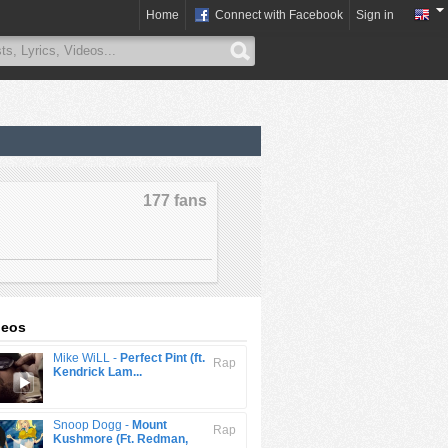
Home
Connect with Facebook
Sign in
177 fans
deos
Mike WiLL -
Perfect Pint (ft.
Rap
Kendrick Lam...
Snoop Dogg -
Mount
Rap
Kushmore (Ft. Redman,