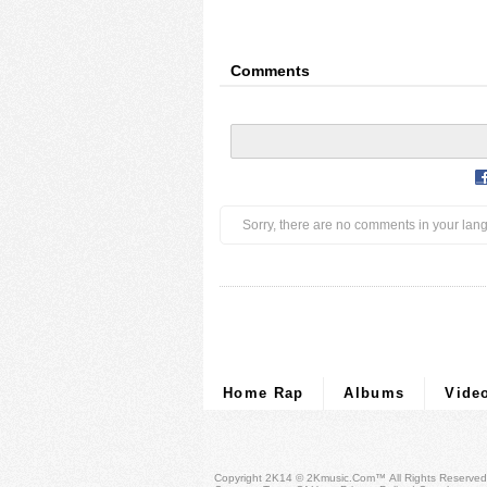
Comments
Sorry, there are no comments in your lan
Home Rap
Albums
Vide
Copyright 2K14 © 2Kmusic.com™
All Rights Reserved