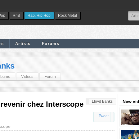
Pop
RnB
Rap, Hip Hop
Rock Metal
os
Artists
Forums
anks
lbums
Videos
Forum
New vi
Lloyd Banks
revenir chez Interscope
Tweet
rscope