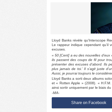
Lloyd Banks révèle qu’Interscope Rec
Le rappeur indique cependant qu’il v
excuses.
« 50 [Cent] a eu des nouvelles d’eux 
ils passent des coups de fil pour tr
présenter des excuses d’abord. Ils pe
plus jamais de toi.’ Il s’agit juste d
Aussi, je pourrai toujours le considére
Lloyd Banks a sorti deux albums solo
et « Rotten Apple » (2008). « H.F.M.
ainsi sortir uniquement par le biais d
-MA-
Share on Facebook