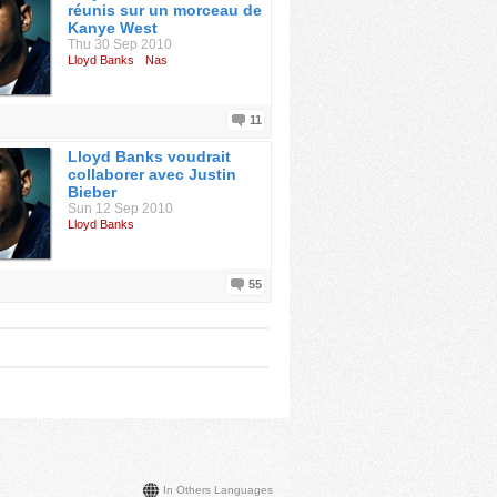
réunis sur un morceau de
Kanye West
Thu 30 Sep 2010
Lloyd Banks
Nas
11
Lloyd Banks voudrait
collaborer avec Justin
Bieber
Sun 12 Sep 2010
Lloyd Banks
55
In Others Languages