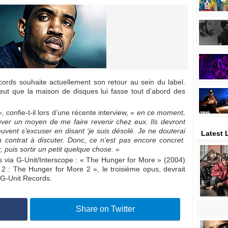
ords souhaite actuellement son retour au sein du label.
eut que la maison de disques lui fasse tout d’abord des
»
, confie-t-il lors d’une récente interview,
« en ce moment,
ouver un moyen de me faire revenir chez eux. Ils devront
uvent s’excuser en disant ‘je suis désolé. Je ne douterai
Latest 
’un contrat à discuter. Donc, ce n’est pas encore concret.
r, puis sortir un petit quelque chose. »
s via G-Unit/Interscope : « The Hunger for More » (2004)
 2 : The Hunger for More 2 », le troisième opus, devrait
u G-Unit Records.
Share on Twitter