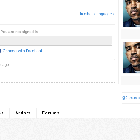
In others languages
You are not signed in
Connect with Facebook
guage.
@2kmusic
os
Artists
Forums
.