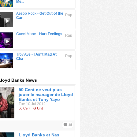
Me...
Aesop Rock -
Get Out of the
Rap
Car
Gucci Mane -
Hurt Feelings
Rap
Troy Ave -
I Ain't Mad At
Rap
Cha
Lloyd Banks News
50 Cent ne veut plus
jouer le manager de Lloyd
Banks et Tony Yayo
Tue 10 Jul 2012
50 Cent
G Unit
45
Lloyd Banks et Nas