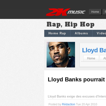
Home
Rap, Hip Hop
Home Rap
Albums
Vide
Lloyd B
Home
A
Lloyd Banks pourrait 
Lloyd Banks exige des excuses d'Inte
Posted by
Rédaction
Tue 20 Apr 2010