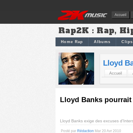
Accueil
Rap2K : Rap, Hi
Home Rap
Albums
Clips
Lloyd B
Accueil
Lloyd Banks pourrait 
Lloyd Banks exige des excuses d'Inte
Posté par
Rédaction
Mar 20 Avr 2010