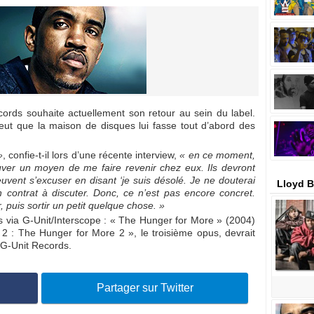
ords souhaite actuellement son retour au sein du label.
eut que la maison de disques lui fasse tout d’abord des
»
, confie-t-il lors d’une récente interview,
« en ce moment,
ouver un moyen de me faire revenir chez eux. Ils devront
uvent s’excuser en disant ‘je suis désolé. Je ne douterai
Lloyd B
’un contrat à discuter. Donc, ce n’est pas encore concret.
r, puis sortir un petit quelque chose. »
s via G-Unit/Interscope : « The Hunger for More » (2004)
 2 : The Hunger for More 2 », le troisième opus, devrait
u G-Unit Records.
Partager sur Twitter