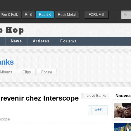
Pop & Folk
RnB
Rap 2K
Rock Metal
FORUMS
p Hop
News
Artistes
Forums
anks
Albums
Clips
Forum
Nouveau
Lloyd Banks
revenir chez Interscope
Tweet
rscope