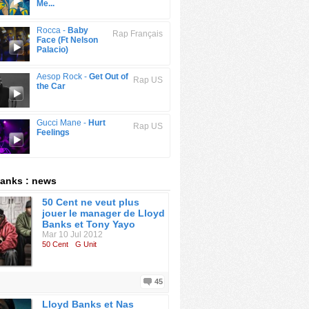
Me...
Rocca -
Baby
Rap Français
Face (Ft Nelson
Palacio)
Aesop Rock -
Get Out of
Rap US
the Car
Gucci Mane -
Hurt
Rap US
Feelings
anks : news
50 Cent ne veut plus
jouer le manager de Lloyd
Banks et Tony Yayo
Mar 10 Jul 2012
50 Cent
G Unit
45
Lloyd Banks et Nas