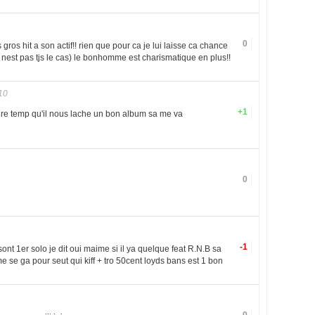
0
s hit a son actif!! rien que pour ca je lui laisse ca chance
i nest pas tjs le cas) le bonhomme est charismatique en plus!!
10
+1
dire temp qu'il nous lache un bon album sa me va
0
-1
ont 1er solo je dit oui maime si il ya quelque feat R.N.B sa
 se ga pour seut qui kiff + tro 50cent loyds bans est 1 bon