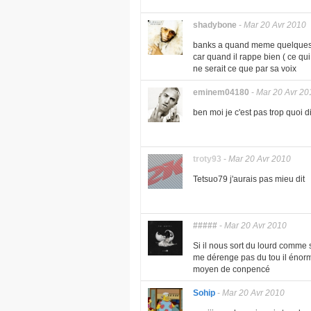
shadybone
-
Mar 20 Avr 2010
banks a quand meme quelques gro
car quand il rappe bien ( ce qu
ne serait ce que par sa voix
eminem04180
-
Mar 20 Avr 20
ben moi je c'est pas trop quoi 
troty93
-
Mar 20 Avr 2010
Tetsuo79 j'aurais pas mieu dit
#####
-
Mar 20 Avr 2010
Si il nous sort du lourd comme s
me dérenge pas du tou il énorme
moyen de conpencé
Sohip
-
Mar 20 Avr 2010