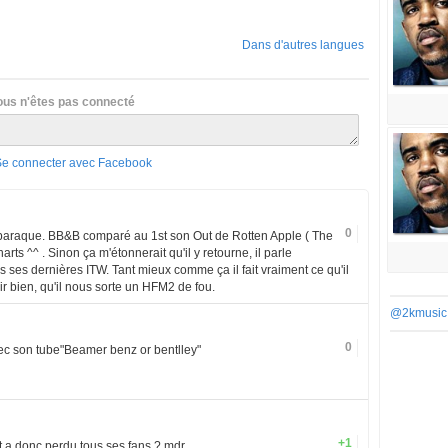
Dans d'autres langues
ous n'êtes pas connecté
Se connecter avec Facebook
0
 baraque. BB&B comparé au 1st son Out de Rotten Apple ( The
arts ^^ . Sinon ça m'étonnerait qu'il y retourne, il parle
es dernières ITW. Tant mieux comme ça il fait vraiment ce qu'il
nir bien, qu'il nous sorte un HFM2 de fou.
@2kmusic
0
ec son tube"Beamer benz or bentlley"
+1
 a donc perdu tous ses fans ? mdr