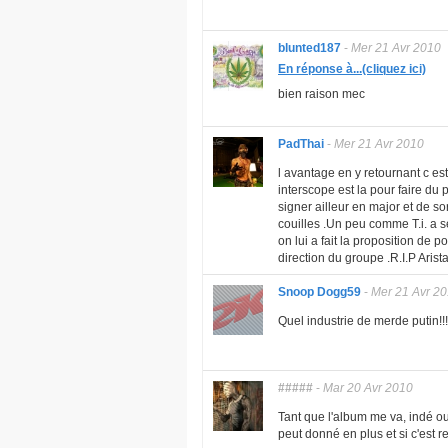
blunted187
-
Mer 21 Avr 2010
En réponse à...(cliquez ici)
bien raison mec
PadThai
-
Mer 21 Avr 2010
l avantage en y retournant c es
interscope est la pour faire du
signer ailleur en major et de so
couilles .Un peu comme T.i. a ses
on lui a fait la proposition de p
direction du groupe .R.I.P Arist
Snoop Dogg59
-
Mer 21 Avr 2
Quel industrie de merde putin!!!
#####
-
Mar 20 Avr 2010
Tant que l'album me va, indé ou
peut donné en plus et si c'est re