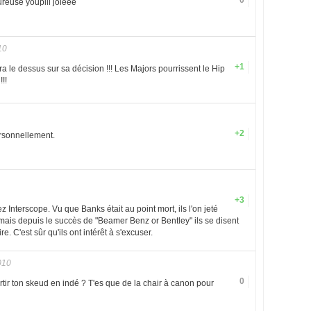
0
ureuse youpiii joieee
10
+1
a le dessus sur sa décision !!! Les Majors pourrissent le Hip
!!
+2
ersonnellement.
+3
 Interscope. Vu que Banks était au point mort, ils l'on jeté
mais depuis le succès de "Beamer Benz or Bentley" ils se disent
ire. C'est sûr qu'ils ont intérêt à s'excuser.
010
0
tir ton skeud en indé ? T'es que de la chair à canon pour