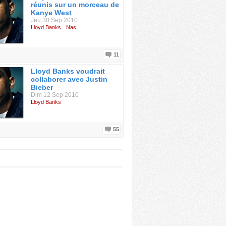
réunis sur un morceau de
Kanye West
Jeu 30 Sep 2010
Lloyd Banks
Nas
11
Lloyd Banks voudrait
collaborer avec Justin
Bieber
Dim 12 Sep 2010
Lloyd Banks
55