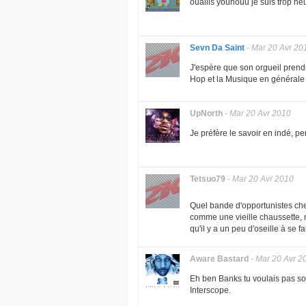
ouaiiis youhouu je suis trop he
Sevn Da Saint
-
Mar 20 Avr 20
J'espère que son orgueil prendr
Hop et la Musique en générale !
UpNorth
-
Mar 20 Avr 2010
Je préfère le savoir en indé, p
Tetsuo79
-
Mar 20 Avr 2010
Quel bande d'opportunistes chez
comme une vieille chaussette, 
qu'il y a un peu d'oseille à se fa
Aware Bastard
-
Mar 20 Avr 2
Eh ben Banks tu voulais pas sor
Interscope.