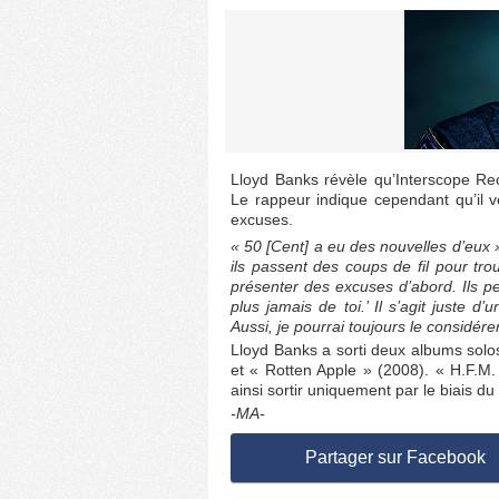
Lloyd Banks révèle qu’Interscope Rec
Le rappeur indique cependant qu’il v
excuses.
« 50 [Cent] a eu des nouvelles d’eux 
ils passent des coups de fil pour tr
présenter des excuses d’abord. Ils pe
plus jamais de toi.’ Il s’agit juste d
Aussi, je pourrai toujours le considére
Lloyd Banks a sorti deux albums solo
et « Rotten Apple » (2008). « H.F.M.
ainsi sortir uniquement par le biais d
-MA-
Partager sur Facebook