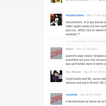
PositiveVibes
-
Mar 27 Avr 20
franchement , tt ce qui touche 
rotten apple banks n'a rien sorti
plus nul , BISD c'est un album fa
wanksta "?
Ce commentaire n'est plus disp
didjo3
-
Ven 23 Avr 2010
quand tu pige unpeu l'anglais 
punshline qui pour moi est auss
pas qu'il tombe dans le delire 
Doc Master
-
Jeu 22 Avr 2010
Lloyd banks faut Mc, aucun sty
talent,le waf waf à 50 bref: D
cavanoir
-
Jeu 22 Avr 2010
Il devrait plutot se barrer de la 