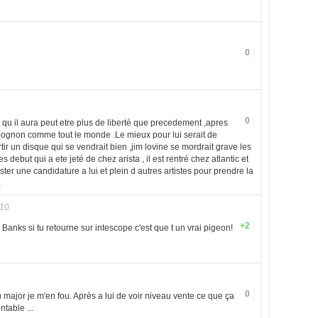
0
0
t qu il aura peut etre plus de liberté que precedement ,apres
 pognon comme tout le monde .Le mieux pour lui serait de
rtir un disque qui se vendrait bien ,jim lovine se mordrait grave les
 debut qui a ete jeté de chez arista , il est rentré chez atlantic et
oster une candidature a lui et plein d autres artistes pour prendre la
a
010
+2
 Banks si tu retourne sur intescope c'est que t un vrai pigeon!
0
 major je m'en fou. Après a lui de voir niveau vente ce que ça
ntable ...