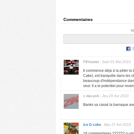
Commentaires
V
FiFtounet
-
Sam 01 Mai 2010
Il commence déjà à la péter la
Cake), est tranquille dans les ch
beaucoup d'indépendance dans s
veut. Il a le potentiel pour reve
c-dacash
-
Jeu 29 Avr 2010
Banks va cassé la barraque av
ice D coke
-
Mar 27 Avr 2010
18 commentaires ?????? g unit