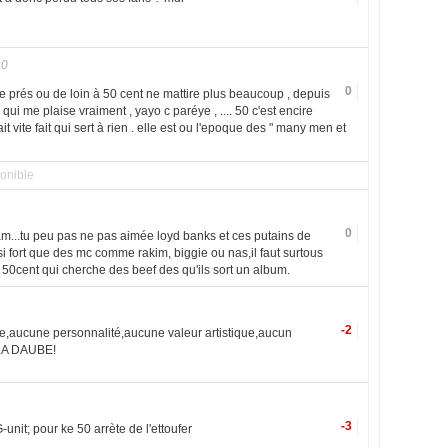
10
0
de prés ou de loin à 50 cent ne mattire plus beaucoup , depuis
 qui me plaise vraiment , yayo c paréye , .... 50 c'est encire
it vite fait qui sert à rien . elle est ou l'epoque des " many men et
onible
0
am...tu peu pas ne pas aimée loyd banks et ces putains de
i fort que des mc comme rakim, biggie ou nas,il faut surtous
a 50cent qui cherche des beef des qu'ils sort un album.
-2
le,aucune personnalité,aucune valeur artistique,aucun
E LA DAUBE!
-3
G-unit; pour ke 50 arrète de l'ettoufer