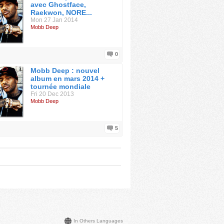
avec Ghostface,
Raekwon, NORE...
Mon 27 Jan 2014
Mobb Deep
0
Mobb Deep : nouvel
album en mars 2014 +
tournée mondiale
Fri 20 Dec 2013
Mobb Deep
5
In Others Languages