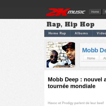
Home
Rap, Hip Hop
Home Rap
Albums
Vide
Mobb D
Home
A
Mobb Deep : nouvel 
tournée mondiale
Havoc et Prodigy parlent de leur beef