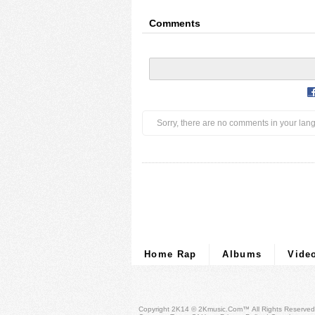
Comments
Sorry, there are no comments in your lan
Home Rap
Albums
Vide
Copyright 2K14 © 2Kmusic.com™
All Rights Reserved