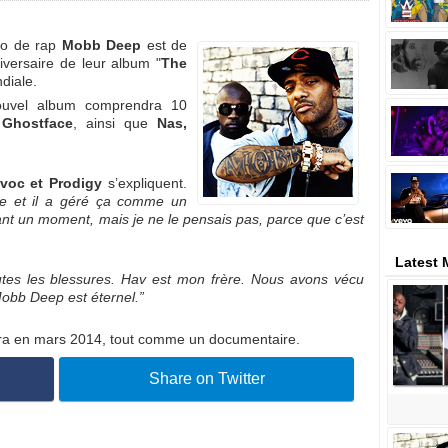
uo de rap
Mobb Deep
est de
iversaire de leur album "
The
ndiale.
ouvel album comprendra 10
Ghostface
, ainsi que
Nas,
voc et Prodigy
s’expliquent.
ire et il a géré ça comme un
ant un moment, mais je ne le pensais pas, parce que c’est
Latest
tes les blessures. Hav est mon frère. Nous avons vécu
Mobb Deep est éternel.”
ira en mars 2014, tout comme un documentaire.
Share on Twitter