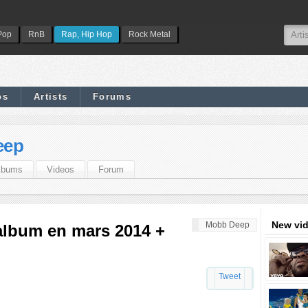
Pop
RnB
Rap, Hip Hop
Rock Metal
os
Artists
Forums
eep
lbums
Videos
Forum
New vi
Mobb Deep
album en mars 2014 +
Tweet