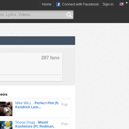
Home
Connect with Facebook
Sign in
287 fans
deos
Mike WiLL -
Perfect Pint (ft.
Rap
Kendrick Lam...
Snoop Dogg -
Mount
Rap
Kushmore (Ft. Redman,