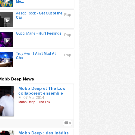
Me...
Aesop Rock -
Get Out of the
Rap
Car
Gucci Mane -
Hurt Feelings
Rap
Troy Ave -
I Ain't Mad At
Rap
Cha
 Mobb Deep News
Mobb Deep et The Lox
collaborent ensemble
Fri 07 Mar 2014
Mobb Deep
The Lox
0
Mobb Deep : des inédits