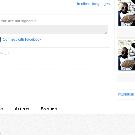
In others languages
You are not signed in
Connect with Facebook
guage.
@2kmusic
os
Artists
Forums
.