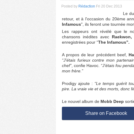
Posted by
Rédaction
Fri 20 Dec 2013
Le d
retour, et à l'occasion du 20ème ann
Infamous
", ils feront une tournée mo
Les rappeurs ont révélé que le n
chansons inédites avec
Raekwon, 
enregistrées pour “
The Infamous”.
A propos de leur précédent beef,
Ha
“J’étais furieux contre mon partena
chef”
, confie Havoc.
“J’étais fou pend
mon frère.”
Prodigy ajoute :
“Le temps guérit tou
pire. La vraie vie et des morts, donc 
Le nouvel album de
Mobb Deep
sort
Share on Facebook