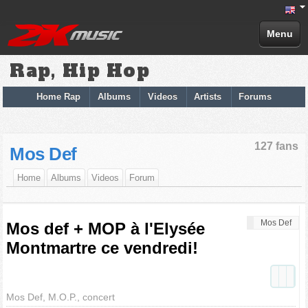
Menu
Rap, Hip Hop
Home Rap
Albums
Videos
Artists
Forums
127 fans
Mos Def
Home
Albums
Videos
Forum
Mos Def
Mos def + MOP à l'Elysée
Montmartre ce vendredi!
Mos Def, M.O.P., concert