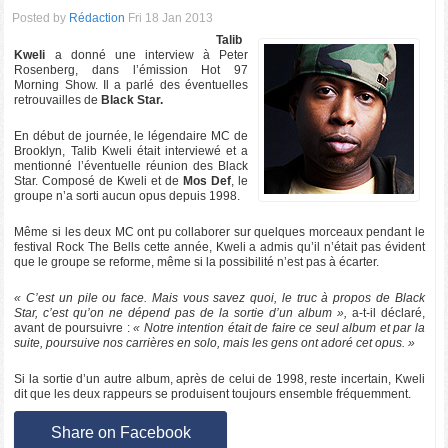
Posted by
Rédaction
Fri 18 Jan 2013
Talib
Kweli
a donné une interview à Peter
Rosenberg, dans l’émission Hot 97
Morning Show. Il a parlé des éventuelles
retrouvailles de
Black Star.
En début de journée, le légendaire MC de
Brooklyn, Talib Kweli était interviewé et a
mentionné l’éventuelle réunion des Black
Star. Composé de Kweli et de
Mos Def
, le
groupe n’a sorti aucun opus depuis 1998.
Même si les deux MC ont pu collaborer sur quelques morceaux pendant le
festival Rock The Bells cette année, Kweli a admis qu’il n’était pas évident
que le groupe se reforme, même si la possibilité n’est pas à écarter.
« C’est un pile ou face. Mais vous savez quoi, le truc à propos de Black
Star, c’est qu’on ne dépend pas de la sortie d’un album »,
a-t-il déclaré,
avant de poursuivre :
« Notre intention était de faire ce seul album et par la
suite, poursuive nos carrières en solo, mais les gens ont adoré cet opus. »
Si la sortie d’un autre album, après de celui de 1998, reste incertain, Kweli
dit que les deux rappeurs se produisent toujours ensemble fréquemment.
Share on Facebook