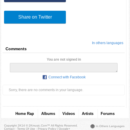
Share on Twitter
In others languages
Comments
You are not signed in
Connect with Facebook
Sorry, there are no comments in your language.
Home Rap
Albums
Videos
Artists
Forums
Copyright 2K14 © 2Kmusic.com™
All Rights Reserved
.
In Others Languages
Contact - Terms Of Use - Privacy Policy
|
Google+