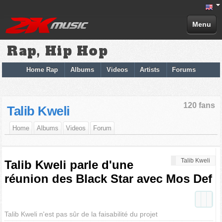
Menu
Rap, Hip Hop
Home Rap
Albums
Videos
Artists
Forums
120 fans
Talib Kweli
Home
Albums
Videos
Forum
Talib Kweli
Talib Kweli parle d'une
réunion des Black Star avec Mos Def
Talib Kweli n'est pas sûr de la faisabilité du projet