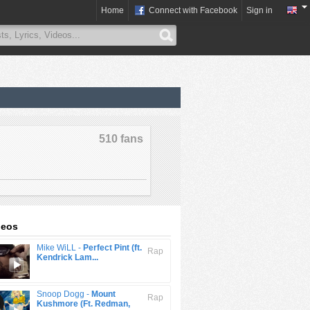
Home
Connect with Facebook
Sign in
510 fans
deos
Mike WiLL -
Perfect Pint (ft.
Rap
Kendrick Lam...
Snoop Dogg -
Mount
Rap
Kushmore (Ft. Redman,