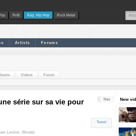
Pop
RnB
Rap, Hip Hop
Rock Metal
os
Artists
Forums
lbums
Videos
Forum
New vi
Nas
une série sur sa vie pour
Tweet
n Levine, Illmatic