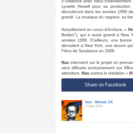
Il collabore avec XBox Entertainment S
Lynette Howell pour sa production
dérouleront dans les années 1990 da
grandi. La musique du rappeur, sa famil
Actuellement en cours d’écriture, «
St
Bodies”)
, qui a aussi grandi à New 
années 1990. D’ailleurs, une bonne
déroulent à New York, une œuvre qui
Films de Sundance en 2008.
Nas
intervient sur le projet en prenan
sera diffusée exclusivement sur XB
attendant,
Nas
sortira la réédition «
Il
Share on Facebook
Nas - Illmatic XX
14 Apr 2014