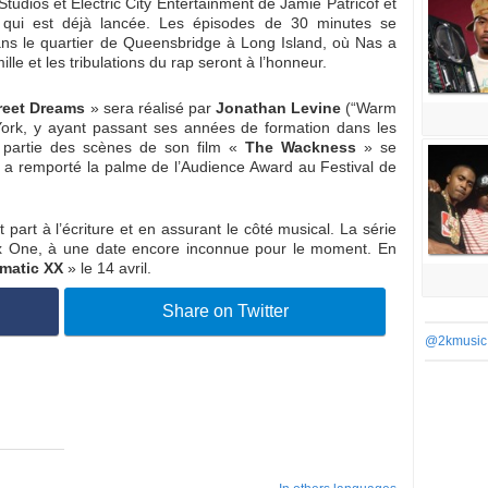
tudios et Electric City Entertainment de Jamie Patricof et
, qui est déjà lancée. Les épisodes de 30 minutes se
ns le quartier de Queensbridge à Long Island, où Nas a
le et les tribulations du rap seront à l’honneur.
reet Dreams
» sera réalisé par
Jonathan Levine
(“
Warm
York, y ayant passant ses années de formation dans les
 partie des scènes de son film «
The Wackness
» se
 a remporté la palme de l’Audience Award au Festival de
t part à l’écriture et en assurant le côté musical. La série
ox One, à une date encore inconnue pour le moment. En
lmatic XX
» le 14 avril.
Share on Twitter
@2kmusic