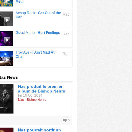
Me...
Aesop Rock -
Get Out of the
Rap
Car
Gucci Mane -
Hurt Feelings
Rap
Troy Ave -
I Ain't Mad At
Rap
Cha
 Nas News
Nas produit le premier
album de Bishop Nehru
Fri 10 Oct 2014
Nas
Bishop Nehru
0
Nas pourrait sortir un