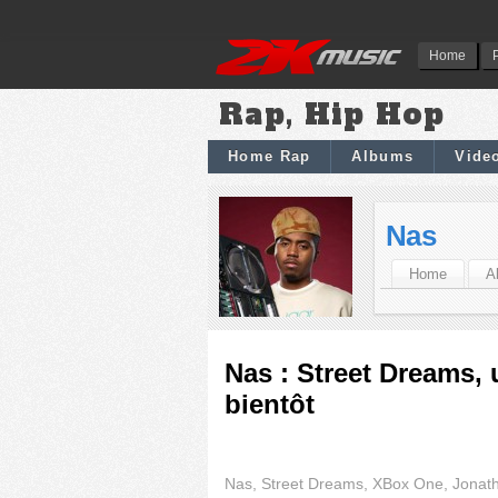
Home
Rap, Hip Hop
Home Rap
Albums
Vide
Nas
Home
A
Nas : Street Dreams, 
bientôt
Nas, Street Dreams, XBox One, Jonatha