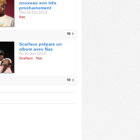
nouveau son très
prochainement
Thu 02 Oct 2014
Nas
0
Scarface prépare un
album avec Nas
Fri 20 Jun 2014
Scarface
Nas
3