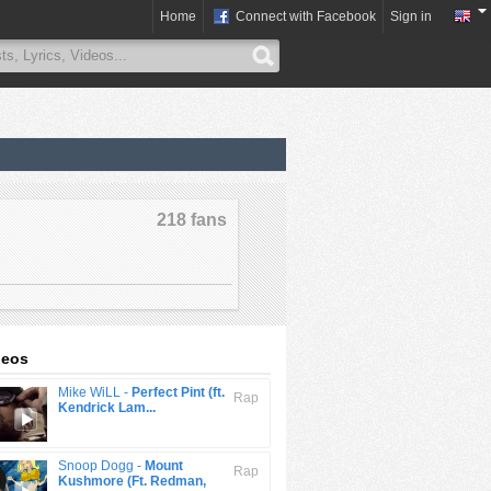
Home
Connect with Facebook
Sign in
218 fans
deos
Mike WiLL -
Perfect Pint (ft.
Rap
Kendrick Lam...
Snoop Dogg -
Mount
Rap
Kushmore (Ft. Redman,