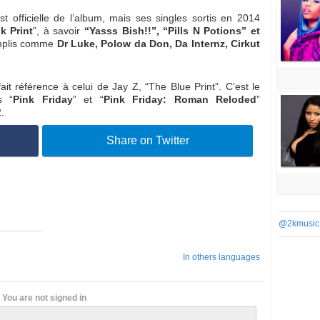
ist officielle de l’album, mais ses singles sortis en 2014
k Print
”, à savoir
“Yasss Bish!!”, “Pills N Potions” et
mplis comme
Dr Luke, Polow da Don, Da Internz, Cirkut
fait référence à celui de Jay Z, “The Blue Print”. C’est le
s “
Pink Friday
” et “
Pink Friday: Roman Reloded
”
.
Share on Twitter
@2kmusic
In others languages
You are not signed in