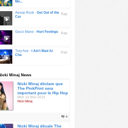
Me...
Aesop Rock -
Get Out of the
Rap
Car
Gucci Mane -
Hurt Feelings
Rap
Troy Ave -
I Ain't Mad At
Rap
Cha
Nicki Minaj News
Nicki Minaj déclare que
The PinkPrint sera
important pour le Hip Hop
Mon 10 Nov 2014
Nicki Minaj
8
Nicki Minaj décale The