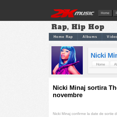
Home
Rap, Hip Hop
Home Rap
Albums
Vide
Nicki Mi
Home
A
Nicki Minaj sortira Th
novembre
Nicki Minaj confirme la date de sortie