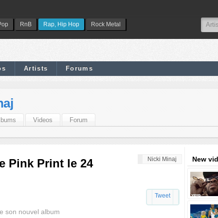
Pop
RnB
Rap, Hip Hop
Rock Metal
os
Artists
Forums
naj
lbums
Videos
Forum
New vi
Nicki Minaj
e Pink Print le 24
Tweet
 de son nouvel album