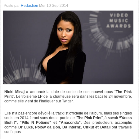
Posté par
Rédaction
Mer 10 Sep 2014
Nicki Minaj
a annoncé la date de sortie de son nouvel opus “
The Pink
Print
”. Le troisième LP de la chanteuse sera dans les bacs le 24 novembre,
comme elle vient de l’indiquer sur Twitter.
Elle n’a pas encore dévoilé la tracklist officielle de l’album, mais ses singles
sortis en 2014 feront sans doute partie de “
The Pink Print
”, à savoir
“Yasss
Bish!!”, “Pills N Potions” et “Anaconda”.
Des producteurs accomplis
comme
Dr Luke, Polow da Don, Da Internz, Cirkut et Detail
ont travaillé
sur l’opus.