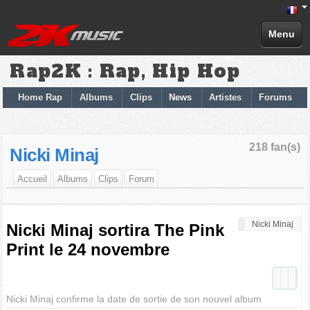
Menu
Rap2K : Rap, Hip Hop
Home Rap
Albums
Clips
News
Artistes
Forums
218 fan(s)
Nicki Minaj
Accueil
Albums
Clips
Forum
Nicki Minaj
Nicki Minaj sortira The Pink
Print le 24 novembre
Nicki Minaj confirme la date de sortie de son nouvel album