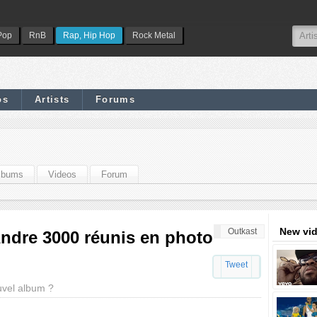
Pop
RnB
Rap, Hip Hop
Rock Metal
os
Artists
Forums
lbums
Videos
Forum
New vi
Outkast
Andre 3000 réunis en photo
Tweet
uvel album ?