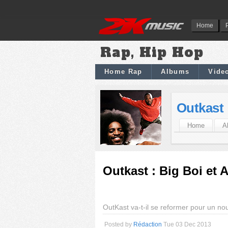
Home
Rap, Hip Hop
Home Rap
Albums
Vide
Outkast
Home
A
Outkast : Big Boi et 
OutKast va-t-il se reformer pour un no
Posted by
Rédaction
Tue 03 Dec 2013