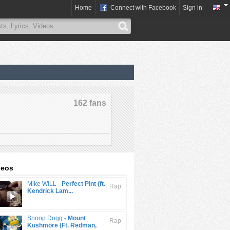
Home
Connect with Facebook
Sign in
162 fans
deos
Mike WiLL -
Perfect Pint (ft.
Rap
Kendrick Lam...
Snoop Dogg -
Mount
Rap
Kushmore (Ft. Redman,