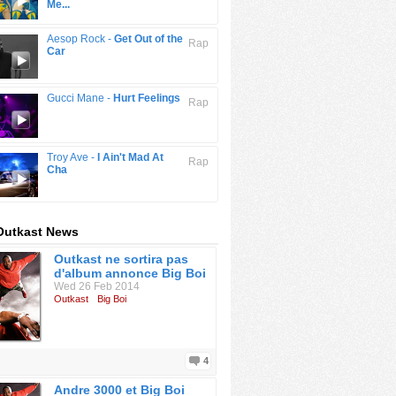
Me...
Aesop Rock -
Get Out of the
Rap
Car
Gucci Mane -
Hurt Feelings
Rap
Troy Ave -
I Ain't Mad At
Rap
Cha
Outkast News
Outkast ne sortira pas
d'album annonce Big Boi
Wed 26 Feb 2014
Outkast
Big Boi
4
Andre 3000 et Big Boi