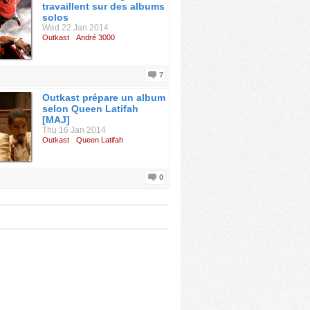
travaillent sur des albums
solos
Wed 22 Jan 2014
Outkast
André 3000
7
Outkast prépare un album
selon Queen Latifah
[MAJ]
Thu 16 Jan 2014
Outkast
Queen Latifah
0