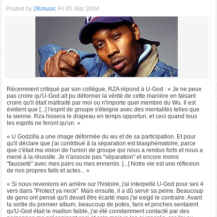
Posted by
2Kmusic
Fri 05 Mar 2004
Récemment critiqué par son collègue, RZA répond à U-God : « Je ne peux
pas croire qu'U-God ait pu déformer la vérité de cette manière en faisant
croire qu'il était maltraité par moi ou n'importe quel membre du Wu. Il est
évident que [...] l'esprit de groupe s'éteigne avec des mentalités telles que
la sienne. Rza hissera le drapeau en temps opportun, et ceci quand tous
les esprits ne feront qu'un. »
« U Godzilla a une image déformée du wu et de sa participation. Et pour
qu'il déclare que j'ai contribué à la séparation est blasphématoire, parce
que c'était ma vision de l'union de groupe qui nous a rendus forts et nous a
mené à la réussite. Je n'associe pas "séparation" et encore moins
"fausseté" avec mes pairs ou mes ennemis. [...] Notre vie est une réflexion
de nos propres faits et actes... »
« Si nous revenions en arrière sur l'histoire, j'ai interpellé U-God pour ses 4
vers dans "Protect ya neck". Mais ensuite, il a dû servir sa peine. Beaucoup
de gens ont pensé qu'il devait être écarté mais j'ai exigé le contraire. Avant
la sortie du premier album, beaucoup de potes, fans et proches sentaient
qu'U-God était le maillon faible, j'ai été constamment contacté par des