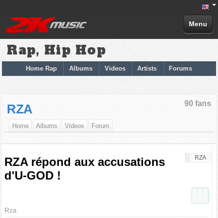
Menu
Rap, Hip Hop
Home Rap
Albums
Videos
Artists
Forums
90 fans
RZA
Home
Albums
Videos
Forum
RZA
RZA répond aux accusations
d'U-GOD !
Rza