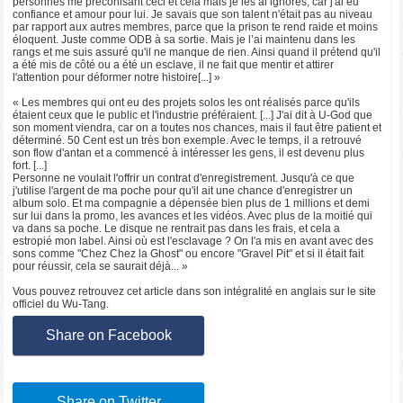
personnes me préconisant ceci et cela mais je les ai ignorés, car j'ai eu
confiance et amour pour lui. Je savais que son talent n'était pas au niveau
par rapport aux autres membres, parce que la prison te rend raide et moins
éloquent. Juste comme ODB à sa sortie. Mais je l’ai maintenu dans les
rangs et me suis assuré qu'il ne manque de rien. Ainsi quand il prétend qu'il
a été mis de côté ou a été un esclave, il ne fait que mentir et attirer
l'attention pour déformer notre histoire[...] »
« Les membres qui ont eu des projets solos les ont réalisés parce qu'ils
étaient ceux que le public et l'industrie préféraient. [...] J'ai dit à U-God que
son moment viendra, car on a toutes nos chances, mais il faut être patient et
déterminé. 50 Cent est un très bon exemple. Avec le temps, il a retrouvé
son flow d'antan et a commencé à intéresser les gens, il est devenu plus
fort. [...]
Personne ne voulait l'offrir un contrat d'enregistrement. Jusqu'à ce que
j'utilise l'argent de ma poche pour qu'il ait une chance d'enregistrer un
album solo. Et ma compagnie a dépensée bien plus de 1 millions et demi
sur lui dans la promo, les avances et les vidéos. Avec plus de la moitié qui
va dans sa poche. Le disque ne rentrait pas dans les frais, et cela a
estropié mon label. Ainsi où est l'esclavage ? On l'a mis en avant avec des
sons comme "Chez Chez la Ghost" ou encore "Gravel Pit" et si il était fait
pour réussir, cela se saurait déjà... »
Vous pouvez retrouvez cet article dans son intégralité en anglais sur le site
officiel du Wu-Tang.
Share on Facebook
Share on Twitter