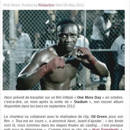
Rnb News
Posted by
Rédaction
Wed 09 May 2012
Akon prévoit de travailler sur un film intitulé «
One More Day
» en octobre,
c’est-à-dire, un mois après la sortie de «
Stadium
», son nouvel album
disponible dans les bacs en septembre 2012.
Le chanteur va collaborer avec le réalisateur de clip,
Gil Green
, pour son
film.
« Tout est en cours »
, a annoncé Akon, avant d’ajouter :
« les fonds
sont là, nous sommes dans les étapes finales du casting… c’est presque
prêt pour le démarrage »
. Comme dans le clip de «
Hurt Somebody
»,