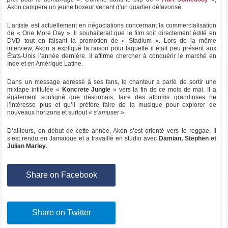
Akon campera un jeune boxeur venant d'un quartier défavorisé.
L’artiste est actuellement en négociations concernant la commercialisation
de « One More Day ». Il souhaiterait que le film soit directement édité en
DVD tout en faisant la promotion de « Stadium ». Lors de la même
interview, Akon a expliqué la raison pour laquelle il était peu présent aux
États-Unis l’année dernière. Il affirme chercher à conquérir le marché en
Inde et en Amérique Latine.
Dans un message adressé à ses fans, le chanteur a parlé de sortir une
mixtape intitulée «
Koncrete Jungle
» vers la fin de ce mois de mai. Il a
également souligné que désormais, faire des albums grandioses ne
l’intéresse plus et qu’il préfère faire de la musique pour explorer de
nouveaux horizons et surtout
« s’amuser »
.
D’ailleurs, en début de cette année, Akon s’est orienté vers le reggae. Il
s’est rendu en Jamaïque et a travaillé en studio avec
Damian, Stephen et
Julian Marley.
Share on Facebook
Share on Twitter