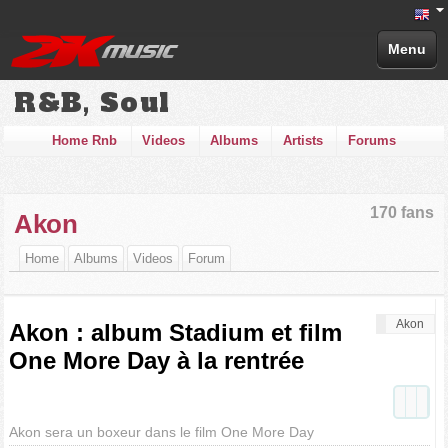
Menu
R&B, Soul
Home Rnb
Videos
Albums
Artists
Forums
170 fans
Akon
Home
Albums
Videos
Forum
Akon
Akon : album Stadium et film
One More Day à la rentrée
Akon sera un boxeur dans le film One More Day