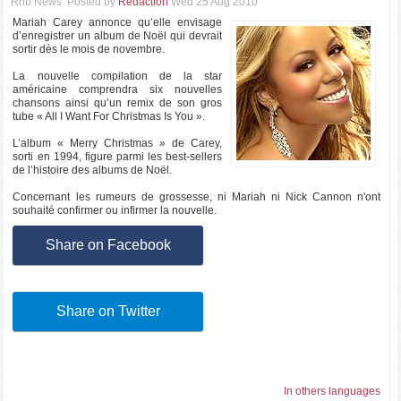
Rnb News
Posted by
Rédaction
Wed 25 Aug 2010
Mariah Carey annonce qu’elle envisage
d’enregistrer un album de Noël qui devrait
sortir dès le mois de novembre.
La nouvelle compilation de la star
américaine comprendra six nouvelles
chansons ainsi qu’un remix de son gros
tube « All I Want For Christmas Is You ».
L’album « Merry Christmas » de Carey,
sorti en 1994, figure parmi les best-sellers
de l’histoire des albums de Noël.
Concernant les rumeurs de grossesse, ni Mariah ni Nick Cannon n'ont
souhaité confirmer ou infirmer la nouvelle.
Share on Facebook
Share on Twitter
In others languages