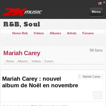
Menu
R&B, Soul
Home Rnb
Videos
Albums
Artists
Forums
56 fans
Mariah Carey
Home
Albums
Videos
Forum
Mariah Carey
Mariah Carey : nouvel
album de Noël en novembre