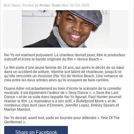
Rnb News
Posted by
Redac Team
Mon 20 Oct 2008
Ne-Yo est vraiment polyvalent. Le chanteur devrait jouer, être le producteur
exécutif et écrire la bande originale du film « Venice Beach ».
Le film parle d’une jeune femme de 18 ans, qui après le décès de sa sœur
dans un accident de voiture, réprime son talent de chanteuse, jusqu'à ce
qu’elle rencontre un musicien (Ne-Yo) de Venice Beach. Une romance se
crée entre les deux artistes alors qu’ils essayent de faire carrière.
Duane Adler est actuellement en train d’écrire le scénario de la comédie
musicale. Il est également l’auteur de « Sexy Dance », « Save the Last
Dance » et de sa suite dans laquelle Ne-Yo figurait. Paul Hunter pourrait
réaliser le film. Le réalisateur a à son actif, « Bulletproof Monk » et de
nombreux clips dont ceux d’Eminem, Jennifer Lopez, Britney Spears et
Marilyn Manson.
Ne-Yo devrait, avant tout, partir en tournée pour défendre « Year Of The
Gentleman ».
Share on Facebook