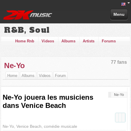
Menu
R&B, Soul
Home Rnb
Videos
Albums
Artists
Forums
77 fans
Ne-Yo
Home
Albums
Videos
Forum
Ne-Yo
Ne-Yo jouera les musiciens
dans Venice Beach
Ne-Yo, Venice Beach, comédie musicale