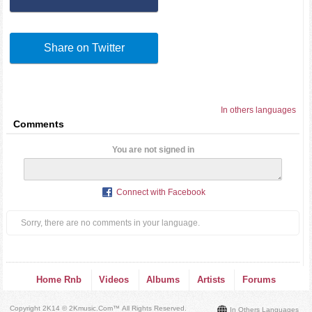
Share on Twitter
In others languages
Comments
You are not signed in
Connect with Facebook
Sorry, there are no comments in your language.
Home Rnb
Videos
Albums
Artists
Forums
Copyright 2K14 © 2Kmusic.com™
All Rights Reserved
.
In Others Languages