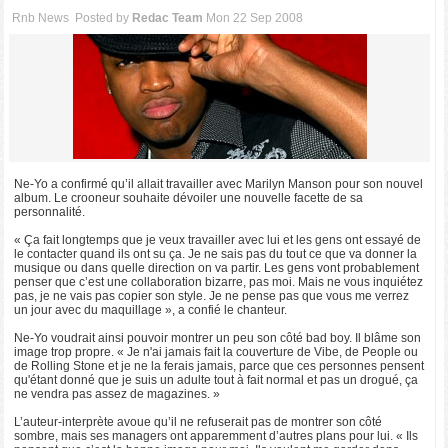
Rnb News
Posted by
Redac Team
Mon 22 Sep 2008
Ne-Yo a confirmé qu’il allait travailler avec Marilyn Manson pour son nouvel
album. Le crooneur souhaite dévoiler une nouvelle facette de sa
personnalité.
« Ça fait longtemps que je veux travailler avec lui et les gens ont essayé de
le contacter quand ils ont su ça. Je ne sais pas du tout ce que va donner la
musique ou dans quelle direction on va partir. Les gens vont probablement
penser que c’est une collaboration bizarre, pas moi. Mais ne vous inquiétez
pas, je ne vais pas copier son style. Je ne pense pas que vous me verrez
un jour avec du maquillage », a confié le chanteur.
Ne-Yo voudrait ainsi pouvoir montrer un peu son côté bad boy. Il blâme son
image trop propre. « Je n'ai jamais fait la couverture de Vibe, de People ou
de Rolling Stone et je ne la ferais jamais, parce que ces personnes pensent
qu'étant donné que je suis un adulte tout à fait normal et pas un drogué, ça
ne vendra pas assez de magazines. »
L’auteur-interprète avoue qu’il ne refuserait pas de montrer son côté
sombre, mais ses managers ont apparemment d’autres plans pour lui. « Ils