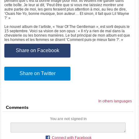
pensent que c’est la bonne image pour moi. Ils veulent me garder dans
cette boîte. Je leur ai dit, ‘Peut être que si vous me laissiez montrer une
autre partie de moi, les gens feraient plus attention à moi, au lieu de dire,
‘Ouais Ne-Yo, bonne musique, bon auteur… Et sinon, il fait quoi Lil Wayne
?’ »
Le nouvel album de l’artiste, « Year Of The Gentleman », est sorti depuis le
15 septembre. Voici sa vision de son opus : « Il n'y a rien de mal dans la
chevalerie ou les bonnes manières. Le but principal de mon album est que
les hommes et les femmes se disent ‘Comment puis-je mieux faire ?'. »
Share on Facebook
Share on Twitter
In others languages
Comments
You are not signed in
Connect with Facebook