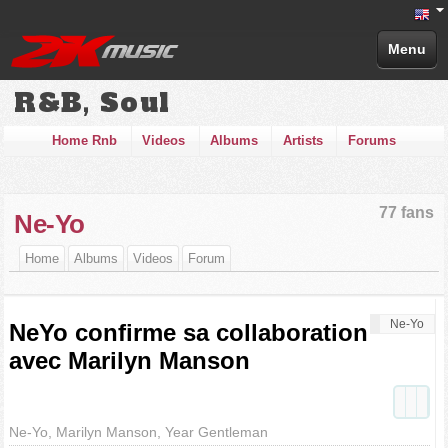
Menu
R&B, Soul
Home Rnb
Videos
Albums
Artists
Forums
77 fans
Ne-Yo
Home
Albums
Videos
Forum
Ne-Yo
NeYo confirme sa collaboration
avec Marilyn Manson
Ne-Yo, Marilyn Manson, Year Gentleman