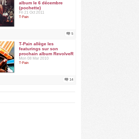
album le 6 décembre
(pochette)
Fri 21 Oct 2011
T-Pain
5
T-Pain allège les
featurings sur son
prochain album RevolveR
Mon 08 Mar 2010
T-Pain
14