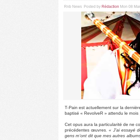
Rnb News
Posted by
Rédaction
Mon 08 Mar
T-Pain est actuellement sur la derniè
baptisé « RevolveR » attendu le mois
Cet opus aura la particularité de ne c
précédentes œuvres.
« J’ai essayé d
gens m’ont dit que mes autres albums 