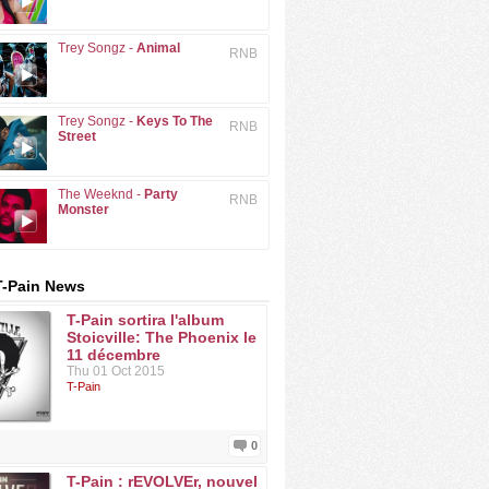
Trey Songz -
Animal
RNB
Trey Songz -
Keys To The
RNB
Street
The Weeknd -
Party
RNB
Monster
T-Pain News
T-Pain sortira l'album
Stoicville: The Phoenix le
11 décembre
Thu 01 Oct 2015
T-Pain
0
T-Pain : rEVOLVEr, nouvel