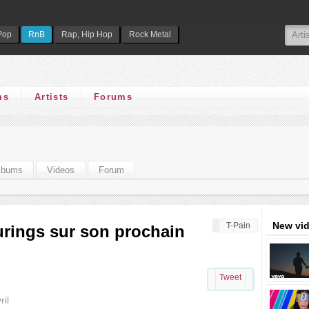
Pop
RnB
Rap, Hip Hop
Rock Metal
ms
Artists
Forums
lbums
Videos
Forum
New vi
T-Pain
turings sur son prochain
Tweet
ril