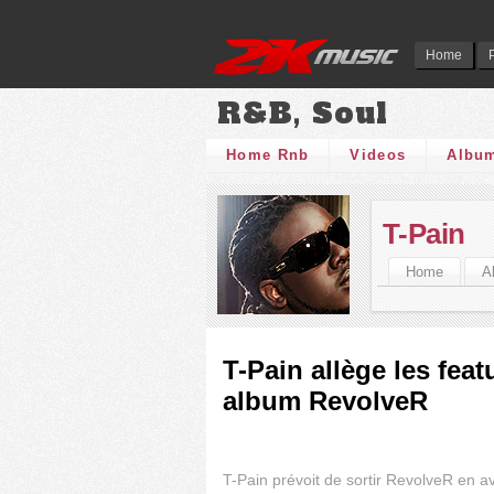
Home
R&B, Soul
Home Rnb
Videos
Albu
T-Pain
Home
A
T-Pain allège les fea
album RevolveR
T-Pain prévoit de sortir RevolveR en av