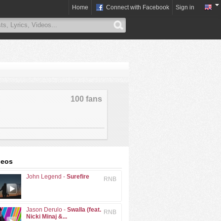
Home
Connect with Facebook
Sign in
100 fans
deos
John Legend -
Surefire
RNB
Jason Derulo -
Swalla (feat.
RNB
Nicki Minaj &...