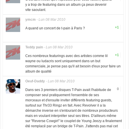
y a trop de featuring dans un album ça peux devenir
vite saoulant.
ymcm
-
Lun 08 Mar 2010
+1
A quand un concert de t-pain à Paris ?
Teddy pain
-
Lun 08 Mar 2010
+1
Ces nombreux featurings avec des artistes comme lil
wayne ou ludacris sont uniquement dans un but
commerciale, je pense pas qu'il ait besoin d'eux pour faire un
album de qualité
Oeuf-Daddy
-
Lun 08 Mar 2010
0
Dans ses 3 premiers disques T-Pain avait l'habitude de
composer seul pratiquement l'ensemble de ses
morceaux et d'ensuite inviter différents featuring guests,
surtout sur Thr33 Ringz en fait. Avec Revolver il a la
démarche inverse en s'entourant de nombreux producteurs
mais en voulant interpréter seul ses titres. D'ailleurs même
sur "Reverse Cowgirl" le couplet de Young Jeezy a finalement
été remplacé par un bridge de T-Pain. J'attends pas mal cet