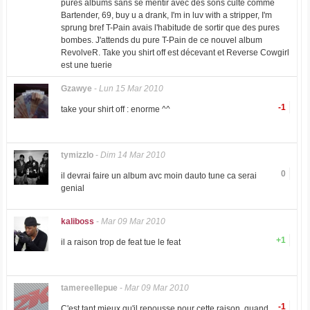
pures albums sans se mentir avec des sons culte comme
Bartender, 69, buy u a drank, I'm in luv with a stripper, I'm
sprung bref T-Pain avais l'habitude de sortir que des pures
bombes. J'attends du pure T-Pain de ce nouvel album
RevolveR. Take you shirt off est décevant et Reverse Cowgirl
est une tuerie
Gzawye
-
Lun 15 Mar 2010
-1
take your shirt off : enorme ^^
tymizzlo
-
Dim 14 Mar 2010
0
il devrai faire un album avc moin dauto tune ca serai
genial
kaliboss
-
Mar 09 Mar 2010
+1
il a raison trop de feat tue le feat
tamereellepue
-
Mar 09 Mar 2010
-1
C'est tant mieux qu'il repousse pour cette raison, quand