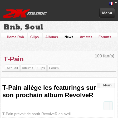
Menu
Rnb, Soul
Home Rnb
Clips
Albums
News
Artistes
Forums
100 fan(s)
T-Pain
Accueil
Albums
Clips
Forum
T-Pain
T-Pain allège les featurings sur
son prochain album RevolveR
T-Pain prévoit de sortir RevolveR en avril