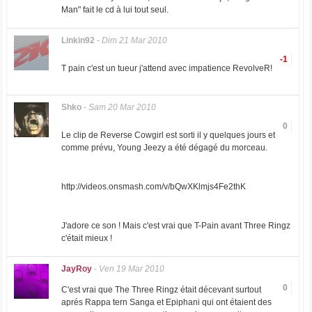
Man" fait le cd à lui tout seul.
Linkin92
-
Dim 21 Mar 2010
-1
T pain c'est un tueur j'attend avec impatience RevolveR!
Shko
-
Sam 20 Mar 2010
0
Le clip de Reverse Cowgirl est sorti il y quelques jours et
comme prévu, Young Jeezy a été dégagé du morceau.
http://videos.onsmash.com/v/bQwXKlmjs4Fe2thK
J'adore ce son ! Mais c'est vrai que T-Pain avant Three Ringz
c'était mieux !
JayRoy
-
Ven 19 Mar 2010
0
C'est vrai que The Three Ringz était décevant surtout
aprés Rappa tern Sanga et Epiphani qui ont étaient des