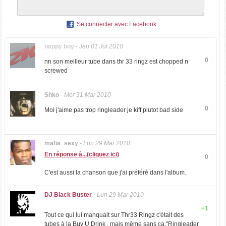
Se connecter avec Facebook
nappy boy
-
Jeu 01 Jul 2010
0
nn son meilleur tube dans thr 33 ringz est chopped n
screwed
Shko
-
Mer 31 Mar 2010
0
Moi j'aime pas trop ringleader je kiff plutot bad side
mafia_sexy
-
Lun 29 Mar 2010
En réponse à...(cliquez ici)
0
C'est aussi la chanson que j'ai préféré dans l'album.
DJ Black Buster
-
Lun 29 Mar 2010
+1
Tout ce qui lui manquait sur Thr33 Ringz c'était des
tubes à la Buy U Drink , mais même sans ça,"Ringleader