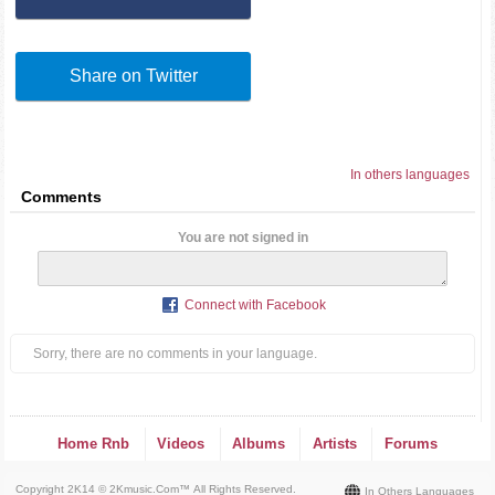
Share on Twitter
In others languages
Comments
You are not signed in
Connect with Facebook
Sorry, there are no comments in your language.
Home Rnb
Videos
Albums
Artists
Forums
Copyright 2K14 © 2Kmusic.com™
All Rights Reserved
.
In Others Languages