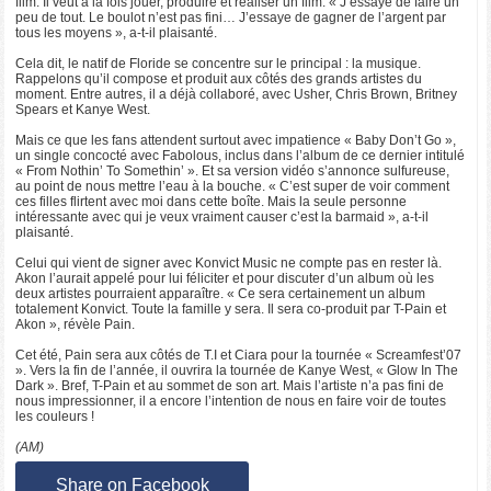
film. Il veut à la fois jouer, produire et réaliser un film. « J’essaye de faire un
peu de tout. Le boulot n’est pas fini… J’essaye de gagner de l’argent par
tous les moyens », a-t-il plaisanté.
Cela dit, le natif de Floride se concentre sur le principal : la musique.
Rappelons qu’il compose et produit aux côtés des grands artistes du
moment. Entre autres, il a déjà collaboré, avec Usher, Chris Brown, Britney
Spears et Kanye West.
Mais ce que les fans attendent surtout avec impatience « Baby Don’t Go »,
un single concocté avec Fabolous, inclus dans l’album de ce dernier intitulé
« From Nothin’ To Somethin’ ». Et sa version vidéo s’annonce sulfureuse,
au point de nous mettre l’eau à la bouche. « C’est super de voir comment
ces filles flirtent avec moi dans cette boîte. Mais la seule personne
intéressante avec qui je veux vraiment causer c’est la barmaid », a-t-il
plaisanté.
Celui qui vient de signer avec Konvict Music ne compte pas en rester là.
Akon l’aurait appelé pour lui féliciter et pour discuter d’un album où les
deux artistes pourraient apparaître. « Ce sera certainement un album
totalement Konvict. Toute la famille y sera. Il sera co-produit par T-Pain et
Akon », révèle Pain.
Cet été, Pain sera aux côtés de T.I et Ciara pour la tournée « Screamfest’07
». Vers la fin de l’année, il ouvrira la tournée de Kanye West, « Glow In The
Dark ». Bref, T-Pain et au sommet de son art. Mais l’artiste n’a pas fini de
nous impressionner, il a encore l’intention de nous en faire voir de toutes
les couleurs !
(AM)
Share on Facebook