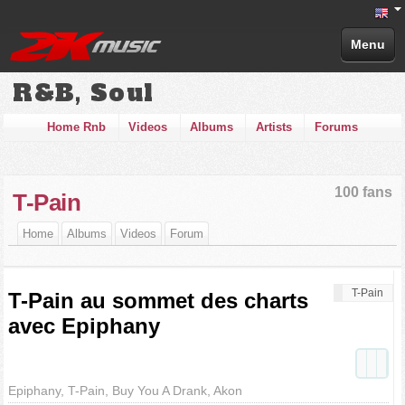
Menu
R&B, Soul
Home Rnb
Videos
Albums
Artists
Forums
100 fans
T-Pain
Home
Albums
Videos
Forum
T-Pain
T-Pain au sommet des charts
avec Epiphany
Epiphany, T-Pain, Buy You A Drank, Akon