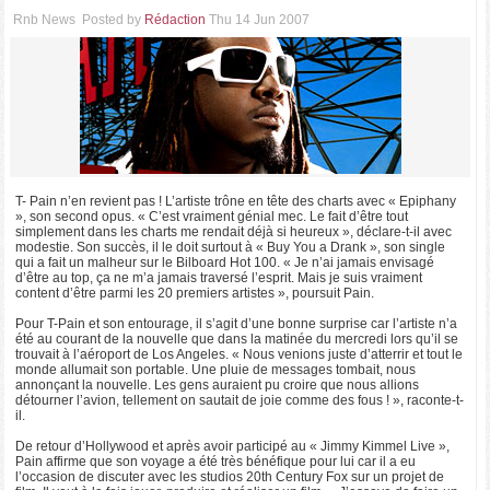
Rnb News
Posted by
Rédaction
Thu 14 Jun 2007
T- Pain n’en revient pas ! L’artiste trône en tête des charts avec « Epiphany
», son second opus. « C’est vraiment génial mec. Le fait d’être tout
simplement dans les charts me rendait déjà si heureux », déclare-t-il avec
modestie. Son succès, il le doit surtout à « Buy You a Drank », son single
qui a fait un malheur sur le Bilboard Hot 100. « Je n’ai jamais envisagé
d’être au top, ça ne m’a jamais traversé l’esprit. Mais je suis vraiment
content d’être parmi les 20 premiers artistes », poursuit Pain.
Pour T-Pain et son entourage, il s’agit d’une bonne surprise car l’artiste n’a
été au courant de la nouvelle que dans la matinée du mercredi lors qu’il se
trouvait à l’aéroport de Los Angeles. « Nous venions juste d’atterrir et tout le
monde allumait son portable. Une pluie de messages tombait, nous
annonçant la nouvelle. Les gens auraient pu croire que nous allions
détourner l’avion, tellement on sautait de joie comme des fous ! », raconte-t-
il.
De retour d’Hollywood et après avoir participé au « Jimmy Kimmel Live »,
Pain affirme que son voyage a été très bénéfique pour lui car il a eu
l’occasion de discuter avec les studios 20th Century Fox sur un projet de