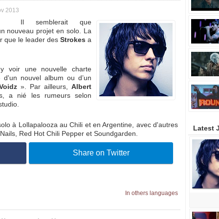
v 2013
Il semblerait que
n nouveau projet en solo. La
r que le leader des
Strokes
a
 y voir une nouvelle charte
re d'un nouvel album ou d’un
Voidz
». Par ailleurs,
Albert
es, a nié les rumeurs selon
studio.
olo à Lollapalooza au Chili et en Argentine, avec d'autres
Latest 
h Nails, Red Hot Chili Pepper et Soundgarden.
Share on Twitter
In others languages