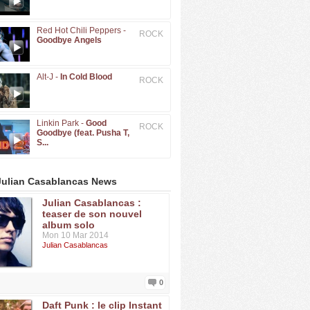
Red Hot Chili Peppers -
ROCK
Goodbye Angels
Alt-J -
In Cold Blood
ROCK
Linkin Park -
Good
ROCK
Goodbye (feat. Pusha T,
S...
Julian Casablancas News
Julian Casablancas :
teaser de son nouvel
album solo
Mon 10 Mar 2014
Julian Casablancas
0
Daft Punk : le clip Instant