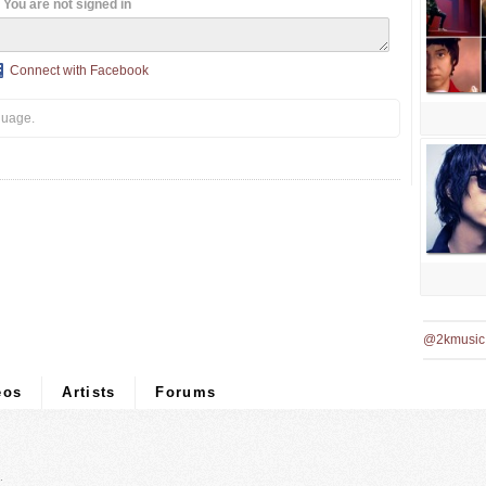
You are not signed in
Connect with Facebook
guage.
@2kmusic
eos
Artists
Forums
.