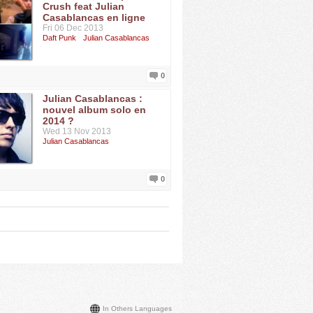
Crush feat Julian
Casablancas en ligne
Fri 06 Dec 2013
Daft Punk
Julian Casablancas
0
Julian Casablancas :
nouvel album solo en
2014 ?
Wed 13 Nov 2013
Julian Casablancas
0
In Others Languages