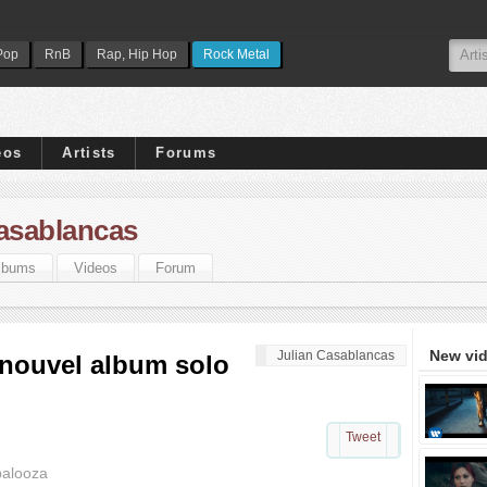
Pop
RnB
Rap, Hip Hop
Rock Metal
eos
Artists
Forums
Casablancas
lbums
Videos
Forum
New vi
Julian Casablancas
 nouvel album solo
Tweet
palooza