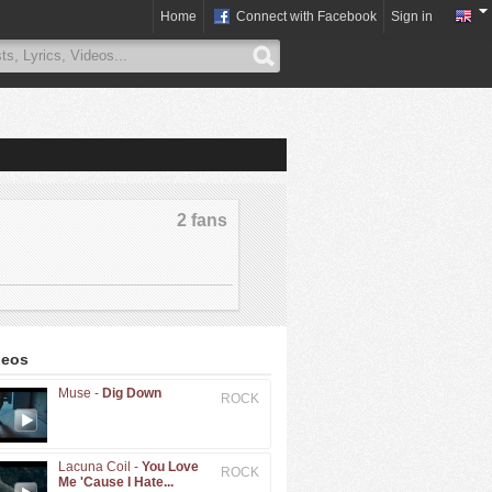
Home
Connect with Facebook
Sign in
2 fans
deos
Muse -
Dig Down
ROCK
Lacuna Coil -
You Love
ROCK
Me 'Cause I Hate...