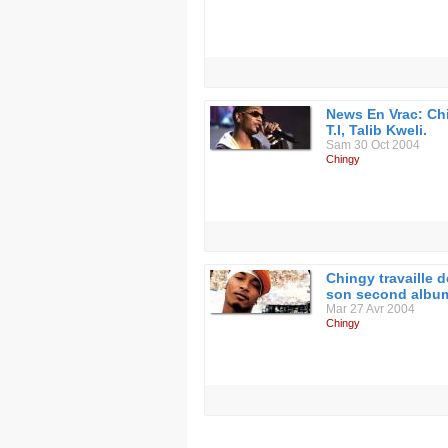
2006 : Hoodstar
2007 : Hate It or Love It
2009 : Everything and Nothing
News En Vrac: Ch
T.I, Talib Kweli.
Sam 30 Oct 2004
Chingy
Chingy travaille d
son second albu
Mar 27 Avr 2004
Chingy