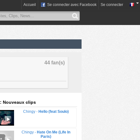
Accueil
Se connecter avec Facebook
Se connecter
44 fan(s)
: Nouveaux clips
Chingy -
Hello (feat Soulo)
Chingy -
Hate On Me (Life In
Paris)