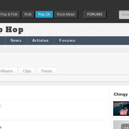
Pop & Folk
RnB
Rap 2K
Rock Metal
FORUMS
p Hop
News
Artistes
Forums
Albums
Clips
Forum
Chingy 
)
e