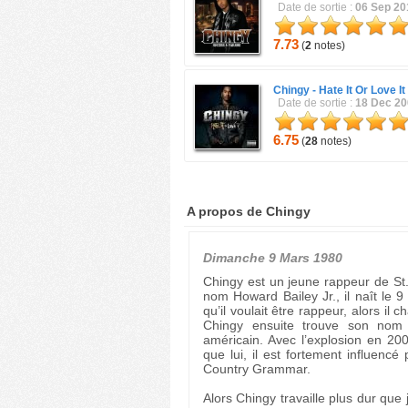
Date de sortie :
06 Sep 20
7.73
(
2
notes)
Chingy -
Hate It Or Love It
Date de sortie :
18 Dec 2
6.75
(
28
notes)
A propos de Chingy
Dimanche 9 Mars 1980
Chingy est un jeune rappeur de St.
nom Howard Bailey Jr., il naît le 9
qu’il voulait être rappeur, alors il 
Chingy ensuite trouve son nom 
américain. Avec l’explosion en 20
que lui, il est fortement influenc
Country Grammar.
Alors Chingy travaille plus dur que