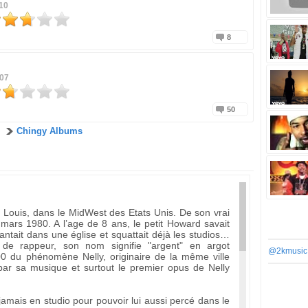
10
8
007
50
Chingy Albums
 Louis, dans le MidWest des Etats Unis. De son vrai
 mars 1980. A l’age de 8 ans, le petit Howard savait
chantait dans une église et squattait déjà les studios…
de rappeur, son nom signifie "argent" en argot
@2kmusic
00 du phénomène Nelly, originaire de la même ville
é par sa musique et surtout le premier opus de Nelly
 jamais en studio pour pouvoir lui aussi percé dans le