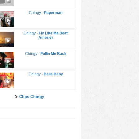
Chingy -
Paperman
Chingy -
Fly Like Me (feat
Amerie)
Chingy -
Pullin Me Back
Chingy -
Balla Baby
Clips Chingy