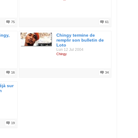
75
61
ingy,
Chingy termine de
remplir son bulletin de
Loto
Lun 12 Jul 2004
Chingy
16
34
éjà sur
m
19