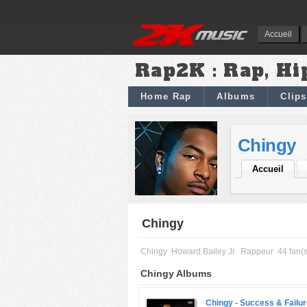
Accueil
Rap2K : Rap, Hi
Home Rap
Albums
Clips
Chingy
Accueil
Chingy
Chingy
Howard Bailey Jr.
Rappeur
44 fan(s
Chingy Albums
Chingy -
Success & Failur