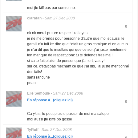
moi jte kiff pas par contre :no:
ciarafan
-
Sam 27 Dec 2008
0
ok ok merci pr tt ce respect! :rolleyes:
je ne me prends pour personne d'autre que moi,et aussi le
gars il n'a fait ke dire que t'etait un gros comique et en aucun
je n'ai dit que tu insultais qui que ce soit j'ai juste mentionné
ton manque de respect,donc tu te defends tres mal!
si ca te fait plaisir de penser que j'ai tort, vas-y!
sur ce, c'etait pas mechant ce que j'ai dis, j'ai juste mentionné
des faits!
sans rancune
peace
Elie Semoule
-
Sam 27 Dec 2008
En réponse à...(cliquez ici)
0
Ca y'est, tu peut plus te passer de moi ma salope
moi aussi jte kiffe bo gosse
TyRuff
-
Sam 27 Dec 2008
En réponse à...(cliquez ici)