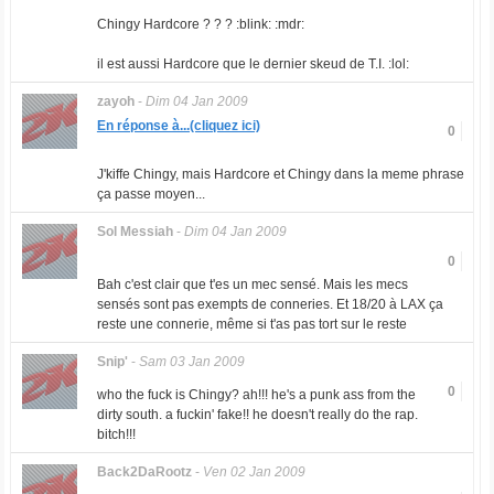
Chingy Hardcore ? ? ? :blink: :mdr:
il est aussi Hardcore que le dernier skeud de T.I. :lol:
zayoh
-
Dim 04 Jan 2009
En réponse à...(cliquez ici)
0
J'kiffe Chingy, mais Hardcore et Chingy dans la meme phrase
ça passe moyen...
Sol Messiah
-
Dim 04 Jan 2009
0
Bah c'est clair que t'es un mec sensé. Mais les mecs
sensés sont pas exempts de conneries. Et 18/20 à LAX ça
reste une connerie, même si t'as pas tort sur le reste
Snip'
-
Sam 03 Jan 2009
0
who the fuck is Chingy? ah!!! he's a punk ass from the
dirty south. a fuckin' fake!! he doesn't really do the rap.
bitch!!!
Back2DaRootz
-
Ven 02 Jan 2009