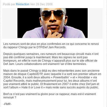
Posté par
Rédaction
Ven 26 Dec 2008
Les rumeurs sont de plus en plus confirmées en ce qui concerne le renvoi
du rappeur Chingy par le DTP/Def Jam Records.
Depuis quelques semaines, ces rumeurs ont beaucoup circulé mais n’ont
pas été confirmé jusqu’à maintenant. Mais les signes ne sont pas
trompeurs, en effet le nom de Chingy n’apparaît plus sur le site officiel de
Def Jam. Leurs collaborations ont vraiment l’air d’être terminées.
Mais dans le passé Chingy a déjà eu des mésententes avec son ancienne
maison de disque Capitol/DTP, avec laquelle il a sorti son premier album en
2004. Ensuite, il a sorti deux albums « Powerballin’ » et « Hoodstar » via
Capitol Records, mais malheureusement pour lui, les deux albums n’ont
pas vraiment attiré le public. Et finalement en 2007 il entre chez Def jam et
sort l’album « Hate it or Love it » mais reste sans succès auprès du public.
Bref ce n’est pas vraiment la gloire pour ce rappeur, mais est-il vraiment
renvoyé ?
-FMR-