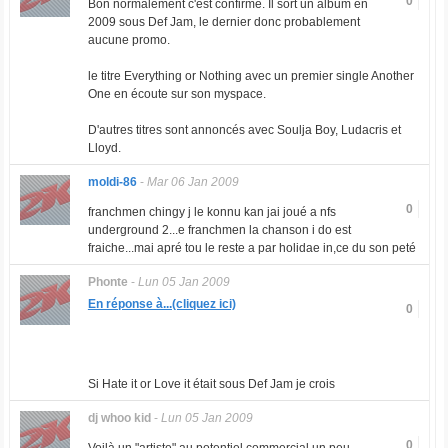
0
Bon normalement c'est confirmé. Il sort un album en
2009 sous Def Jam, le dernier donc probablement
aucune promo.
le titre Everything or Nothing avec un premier single Another
One en écoute sur son myspace.
D'autres titres sont annoncés avec Soulja Boy, Ludacris et
Lloyd.
moldi-86
-
Mar 06 Jan 2009
0
franchmen chingy j le konnu kan jai joué a nfs
underground 2...e franchmen la chanson i do est
fraiche...mai apré tou le reste a par holidae in,ce du son peté
Phonte
-
Lun 05 Jan 2009
En réponse à...(cliquez ici)
0
Si Hate it or Love it était sous Def Jam je crois
dj whoo kid
-
Lun 05 Jan 2009
0