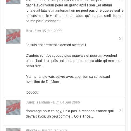
Voilà un "artiste" au potentiel commercial un peu
gaché,avoir voulu jouer au grand après son 1er album
lui a était fatal et maintenant on ne peut pas dire que se soit le
succès mais le virai maintenant alors qu'il na pas sorti d'opus
sa me parai etonnant.
Bru
-
Lun 05 Jan 2009
0
Je suis entierement d'accord avec toi !
D'autres sont beaucoup plus mauvais et pourtant vendent
plus .. faut dire qu'ils ont de la promotion ca aide qd mm on a
beau dire..
Maintenant je vais suivre avec attention sa soit disant
evinction de Def Jam..
:coucou:
Juelz_santana
-
Dim 04 Jan 2009
0
dommage pour chingy, il n'a pas la reconnaissance quil
devrait avoir, un peu comme... Obie Trice...
Phonte
-
Dim 04 Jan 2009