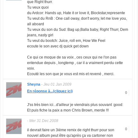
que Right thurr.
Tu veux quoi
du Ardcor: Hands up, Hate it or love it, Blockstar,represente
Tu veut du RnB : One call oway, don't worry, let me love you,
all aboard
Tu veux du son du Sud: Bag up,Balla baby, Right Thurr, Dem
jeans, nasty girl
Tu veut du bootch: Juice, roll em, How We Feel
ecoute le son avec dj quick get down
Ce qui ce moque de sa voix , ces ceux qui ne l'on pas
entendue depuis , longtemp , car il a vraiment perdu cette
voix.
Ecouté les son que je vous est mis et revené , merci.
Sheyna
-
Jeu 01 Jan 2009
En réponse à...(cliquez ici)
0
J'ss très bien ici...d'ailleur je viendrais plus souvant :good:
Et puis fiche la paix a mon Chris Brown, merde !!!
-
Mer 31 Dec 2008
0
il devrait faire un 3ième remix de right thurr pour son
nouvel album peut être qu'après ça va cartoner non