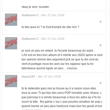
okay je sors :scooter:
Guillaume-C
-
Mer 31 Dec 2008
0
tu fais quoi ici ? tu t'est trompé de site non ?
Guillaume-C
-
Mer 31 Dec 2008
0
je suis un peu en retard. tu t'ecarte beaucoup du sujet...
LAX est un tres bon album et il mérite ses 18/20 apres si cest
ton opinion donne des argument pck se que tu dis cest du
vent et partage nous tes avis sur les rappeur que tu trv
talentueux quond rigole un peu... :coucou:
duane187
-
Mer 31 Dec 2008
0
fo te detendre gars moi je trouve qu il a raison vous etes
tous la avec TI qui fais des sons POP minable avec rihana .c
pas parcequ il a vendu beaucoup a tous les ados qu il fo lui
sucer la bite . tha game c sur c pas pourles amateur de pop c
quand meme un peu plus hardcore mais bon les gouts et les