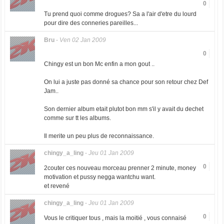
0
Tu prend quoi comme drogues? Sa a l'air d'etre du lourd
pour dire des conneries pareilles...
Bru
-
Ven 02 Jan 2009
0
Chingy est un bon Mc enfin a mon gout ..
On lui a juste pas donné sa chance pour son retour chez Def
Jam..
Son dernier album etait plutot bon mm s'il y avait du dechet
comme sur tt les albums.
Il merite un peu plus de reconnaissance.
chingy_a_ling
-
Jeu 01 Jan 2009
0
2couter ces nouveau morceau prenner 2 minute, money
motivation et pussy negga wantchu want.
et revené
chingy_a_ling
-
Jeu 01 Jan 2009
0
Vous le critiquer tous , mais la moitié , vous connaisé