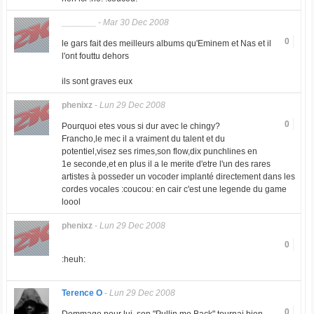
_______
-
Mar 30 Dec 2008
0
le gars fait des meilleurs albums qu'Eminem et Nas et il
l'ont fouttu dehors
ils sont graves eux
phenixz
-
Lun 29 Dec 2008
0
Pourquoi etes vous si dur avec le chingy?
Francho,le mec il a vraiment du talent et du
potentiel,visez ses rimes,son flow,dix punchlines en
1e seconde,et en plus il a le merite d'etre l'un des rares
artistes à posseder un vocoder implanté directement dans les
cordes vocales :coucou: en cair c'est une legende du game
loool
phenixz
-
Lun 29 Dec 2008
0
:heuh:
Terence O
-
Lun 29 Dec 2008
0