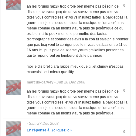
0
ah les forums rap2k trop drole bref meme pas bésoin de
discuter avc vous pcq de un vs savez meme pas c ke vs
dites vous contredisez ,et vs vs insultez faites la paix et pas la
guerre moi je dis ecoutons tous la musique qu'on a crée ns
meme comme ça au moins y'aura plus de polémique.ce qui
est bien ici tu peux meme te permettre des fautes
d'orthographe et donner des avis a la con tu sais pr le premier
que pas bcq vont te corriger pcq le niveau est bas entre 11 et
16 ans ici ,puis pr le deuxieme y'aura tjrs kelkes personnes
qui te repondront ou tomberont ds le panneau
moi je dis bref ciara rappe mieux que t.i ,et chingy n'est pas
mauvais il est mieux que fifty.
marcus-garvey
-
Dim 28 Dec 2008
0
ah les forums rap2k trop drole bref meme pas bésoin de
discuter avc vous pcq de un vs savez meme pas c ke vs
dites vous contredises ,et vs vs insultez faites la paix et pas la
guerre moi je dis ecoutons tous la musique qu'on a crée ns
meme comme ça au moins y'aura plus de polémique.
-
Sam 27 Dec 2008
En réponse à...(cliquez ici)
0