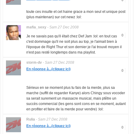
0
toute ces insulte et cet haine grace a mon seul et unique post
(plus maintenan) sur cet newz :lol:
mafia_sexy
-
Sam 27 Dec 2008
0
Je ne savais pas qu'il était chez Def Jam :lol: en tout cas
c'est dommage qu'il ne soit plus au top, je l'aimait bien à
l'époque de Right Thur et son dernier je l'ai trouvé moyen il
n'est pas resté longtemps dans ma playlist.
storm-dv
-
Sam 27 Dec 2008
En réponse à...(cliquez ici)
0
Sérieux en se moment plus tu fais de la merde, plus sa
marche (suffit de regarder Kanye) alors Chingy sous vocoder
sa serait surement un massacre musical, mais ptêtre un
succès commercial (les gens sont cons en se moment, autant
en profiter et faire de la merde pour vendre) :lol:
Rulia
-
Sam 27 Dec 2008
En réponse à...(cliquez ici)
0