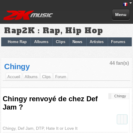
Menu
Rap2K : Rap, Hip Hop
Home Rap
Albums
Clips
News
Artistes
Forums
44 fan(s)
Chingy
Accueil
Albums
Clips
Forum
Chingy
Chingy renvoyé de chez Def
Jam ?
Chingy, Def Jam, DTP, Hate It or Love It