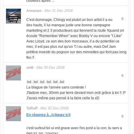
couleurs apres ...
Annanas
-
Mer 31 Dec 2008
0
C'est dommage, Chingy est plutot un bon artist il a eu
des hauts, il lui manque juste une bonne campagne
marketing et 2 3 producteurs qui tiennent la route !!quand on
écoute "Remember When" avec Bobby V ou encore "I Like"
Avec Lloyd, ce son des bon morceaux, il a du potentiel ce
mec, il est pas plus nul qu'un T.I ou autre, mais Def Jam
préfère investir du pognon sur des minnettes qui font pas long
feu !!
oni6
-
Mar 30 Dec 2008
0
:lol: :lol: :lol: :lol: :lol: :lol:
La blague de l'année sans conteste !
J'tadore mec, 30min par terre devant mon ordi grâce à toi !! :P
J'avais même pas pensé à la faire celle la xD
TyRuff
-
Mar 30 Dec 2008
En réponse à...(cliquez ici)
0
c'est surtout toi ui est grave avec t'es post a la con, tu sers a
rien ici :no: :coucou: