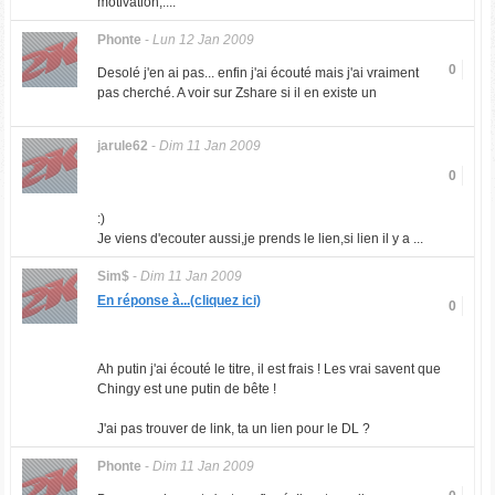
motivation,....
Phonte
-
Lun 12 Jan 2009
0
Desolé j'en ai pas... enfin j'ai écouté mais j'ai vraiment
pas cherché. A voir sur Zshare si il en existe un
jarule62
-
Dim 11 Jan 2009
0
:)
Je viens d'ecouter aussi,je prends le lien,si lien il y a ...
Sim$
-
Dim 11 Jan 2009
En réponse à...(cliquez ici)
0
Ah putin j'ai écouté le titre, il est frais ! Les vrai savent que
Chingy est une putin de bête !
J'ai pas trouver de link, ta un lien pour le DL ?
Phonte
-
Dim 11 Jan 2009