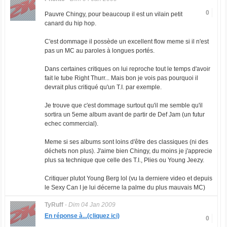
0
Pauvre Chingy, pour beaucoup il est un vilain petit
canard du hip hop.
C'est dommage il possède un excellent flow meme si il n'est
pas un MC au paroles à longues portés.
Dans certaines critiques on lui reproche tout le temps d'avoir
fait le tube Right Thurr... Mais bon je vois pas pourquoi il
devrait plus critiqué qu'un T.I. par exemple.
Je trouve que c'est dommage surtout qu'il me semble qu'il
sortira un 5eme album avant de partir de Def Jam (un futur
echec commercial).
Meme si ses albums sont loins d'être des classiques (ni des
déchets non plus). J'aime bien Chingy, du moins je j'apprecie
plus sa technique que celle des T.I., Plies ou Young Jeezy.
Critiquer plutot Young Berg lol (vu la derniere video et depuis
le Sexy Can I je lui décerne la palme du plus mauvais MC)
TyRuff
-
Dim 04 Jan 2009
En réponse à...(cliquez ici)
0