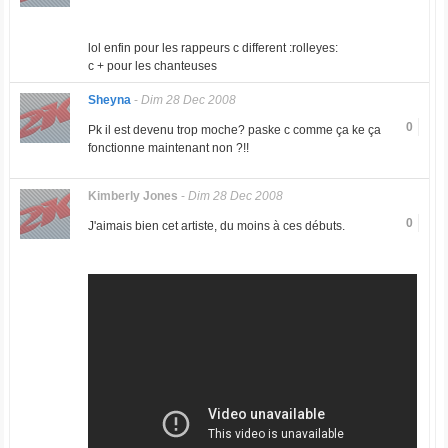
lol enfin pour les rappeurs c different :rolleyes:
c + pour les chanteuses
Sheyna
-
Dim 28 Dec 2008
0
Pk il est devenu trop moche? paske c comme ça ke ça
fonctionne maintenant non ?!!
Kimberly Jones
-
Dim 28 Dec 2008
0
J'aimais bien cet artiste, du moins à ces débuts.