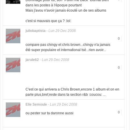
Dommage pour lui, son "Pullin me Back" tournai bien
dans les postes à l'époque pourtant
Mais j'avou n'avoir jamais écouté un de ses albums
c'est si mauvais que ça ? :lol:
juliobaptista
-
Lun 29 Dec 2008
0
compare pas chingy et chris brown...chingy n'a jamais
été super populaire et international tsé...rien avoir...
jarule62
-
Lun 29 Dec 2008
0
C'est ce qui arrivera a Chris Brown,encore 1 album et on en
parle plus,bref,reste dans ta section r&b :coucou: ...
Elie Semoule
-
Lun 29 Dec 2008
0
ou pester sur ta daronne aussi