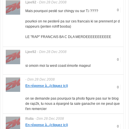
Ljee92
-
Dim 28 Dec 2008
0
Mais pourquoi pesté sur chingy ou sur T.i ????
pourkoi on ne pesteré pa sur ces francais ki se prennent pr d
rappeurs (jenten rohff booba)
LE "RAP" FRANCAIS BA C DLA MERDEEEEEEEEEEE
Ljee92
-
Dim 28 Dec 2008
0
si omoin moi la west coast émorte mageul
-
Dim 28 Dec 2008
En réponse à...(cliquez ici)
0
on se demande pas pourquoi ta photo figure pas sur le blog
de rap2k, tu nous a épargné ta sale ganache on ne peut que
t'en remercier
Rulia
-
Dim 28 Dec 2008
En réponse à...(cliquez ici)
0