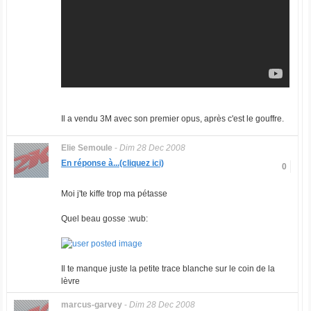
Il a vendu 3M avec son premier opus, après c'est le gouffre.
Elie Semoule
-
Dim 28 Dec 2008
En réponse à...(cliquez ici)
0
Moi j'te kiffe trop ma pétasse
Quel beau gosse :wub:
Il te manque juste la petite trace blanche sur le coin de la
lèvre
marcus-garvey
-
Dim 28 Dec 2008