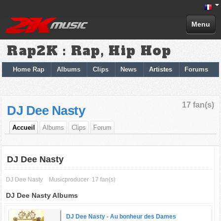
Menu
Rap2K : Rap, Hip Hop
Home Rap
Albums
Clips
News
Artistes
Forums
17 fan(s)
DJ Dee Nasty
Accueil
Albums
Clips
Forum
DJ Dee Nasty
DJ Dee Nasty
Musicproducer
17 fan(s)
DJ Dee Nasty Albums
DJ Dee Nasty -
Au bonheur des Dames