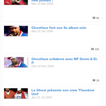
new yorkais !
Mer 10 Mai 2006
91
Ghostface finit son 5e album solo
Mar 10 Jan 2006
101
Ghostface collabore avec MF Doom & El-
P.
Dim 19 Dec 2004
10
Le Ghost présente son crew 'Theodore
Unit'
Jeu 22 Jul 2004