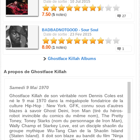
Date de sortie :
10 Jul 2015
7.50
(
5
notes)
27
BADBADNOTGOOD -
Sour Soul
Date de sortie :
23 Fev 2015
8.00
(
1
notes)
1
Ghostface Killah Albums
A propos de Ghostface Killah
Samedi 9 Mai 1970
Ghostface Killah de son véritable nom Dennis Coles est
né le 9 mai 1970 dans la mégalopole fondatrice de la
culture Hip-Hop : New York. GFK, connu sous d’autres
blazes à savoir Ghost Deini, Iron Man (tiré du héros-
robot invincible du comics du même nom), The Pretty
Toney, Toney Starks (nom du personnage de Iron Man),
Wally Champ et Starkey Love, est un disciple shaolin du
groupe mythique Wu-Tang Clan de la Shaolin Island
(Staten Island). Il doit son blaze au bandit du film "Ninja