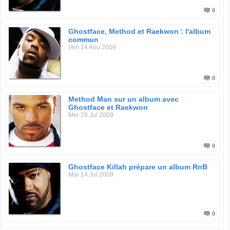
0
Ghostface, Method et Raekwon : l'album
commun
Ven 14 Aou 2009
0
Method Man sur un album avec
Ghostface et Raekwon
Mer 29 Jul 2009
0
Ghostface Killah prépare un album RnB
Mar 14 Jul 2009
0