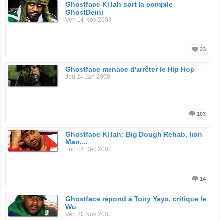
Ghostface Killah sort la compile
GhostDeini
Ven 14 Nov 2008
23
Ghostface menace d'arrêter le Hip Hop
Jeu 24 Jan 2008
103
Ghostface Killah: Big Dough Rehab, Iron
Man,...
Lun 03 Dec 2007
14
Ghostface répond à Tony Yayo, critique le
Wu
Ven 30 Nov 2007