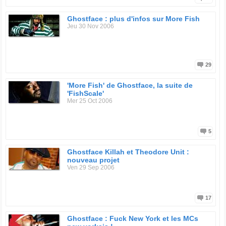
Ghostface : plus d'infos sur More Fish
Jeu 30 Nov 2006
29
'More Fish' de Ghostface, la suite de
'FishScale'
Mer 25 Oct 2006
5
Ghostface Killah et Theodore Unit :
nouveau projet
Ven 29 Sep 2006
17
Ghostface : Fuck New York et les MCs