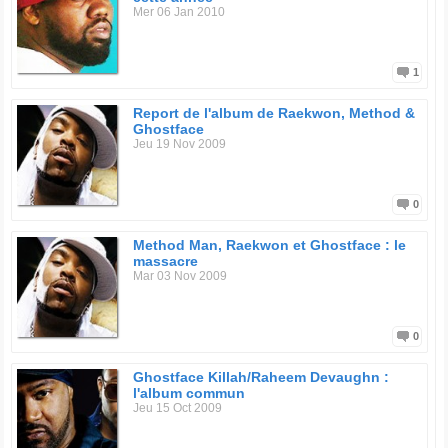
Mer 06 Jan 2010
1
Report de l'album de Raekwon, Method &
Ghostface
Jeu 19 Nov 2009
0
Method Man, Raekwon et Ghostface : le
massacre
Mar 03 Nov 2009
0
Ghostface Killah/Raheem Devaughn :
l'album commun
Jeu 15 Oct 2009