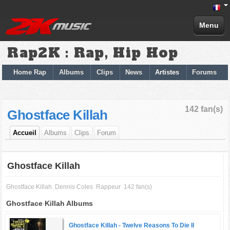
Menu
Rap2K : Rap, Hip Hop
Home Rap
Albums
Clips
News
Artistes
Forums
142 fan(s)
Ghostface Killah
Accueil
Albums
Clips
Forum
Ghostface Killah
Ghostface Killah
Dennis Coles
Rappeur
142 fan(s)
Ghostface Killah Albums
Ghostface Killah -
Twelve Reasons To Die II