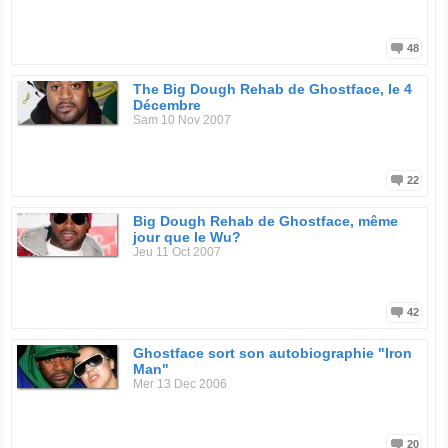
48
The Big Dough Rehab de Ghostface, le 4
Décembre
Sam 10 Nov 2007
22
Big Dough Rehab de Ghostface, même
jour que le Wu?
Jeu 11 Oct 2007
42
Ghostface sort son autobiographie "Iron
Man"
Mer 13 Dec 2006
20