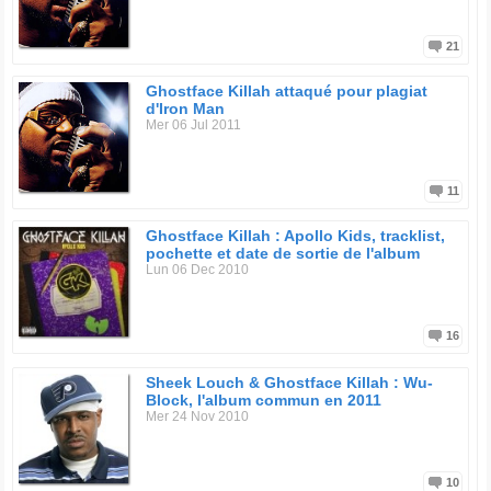
Ghostface Killah nous a gratifié d’un excellent opus
baptisé "Fishscale" où apparaissent justement quelques
productions de Metal Face Doom. Outre les efforts qu’il
21
fait pour la collaboration avec son ami masqué, il prévoit
de nous sortir un second album du Theodore Unit, qui
devrait être connu sous le nom "718 : Stapelton to
Ghostface Killah attaqué pour plagiat
Somalia". Ghostface Killah est un des emcee les plus
d'Iron Man
talentueux que le monde du Hip Hop puisse connaître. Il
Mer 06 Jul 2011
illustre ce noble art et honore cette culture.
Biographie de FREAZ
11
Discographie :
Ghostface Killah : Apollo Kids, tracklist,
1996 : Iron Man
pochette et date de sortie de l'album
2000 : Supreme Clientele
Lun 06 Dec 2010
2001 : Bulletproof Wallets
2003 : Shaolin’s Finest
2004 : The Pretty Toney
2004 : 718: Theodore Unit Album
16
2005 : Put It On the Line avec Trife Da God
2006 : Fishscale
Sheek Louch & Ghostface Killah : Wu-
2006 : More Fish
Block, l'album commun en 2011
2007 : The Big Doe Rehab
Mer 24 Nov 2010
10