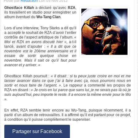
Posté par
Rédaction
Lun 05 Nov 2012
Ghostface Killah
a déclaré qu’avec
RZA
,
ils travaillent en studio pour enregistrer un
album éventuel du
Wu-Tang Clan
.
Lors d’une interview, Tony Starks a dit qu’il
a accepté le souhait de RZA d’avoir l’entier
contrôle de l’aspect artistique de l’album.
«
Moi et RZA en avons discuté hier »,
a-t-il
lancé, avant d’ajouter :
« Il a dit que ce
novembre est le 20ème anniversaire et il
essaie de sortir quelque chose en
novembre. Mais il sait ce qu’il faut pour
avancer et y arriver. »
Ghostface Killah poursuit :
« Il disait : si tu peux juste croire en moi et me
laisser avancer dans ce que j’ai à faire avec ça, nous pourrons nous en
sortir et nous faire de l’argent. »
. Le rappeur a commenté les propos de
RZA en disant :
« Je crois en lui parce que sans lui, je ne serais pas là où je
suis aujourd’hui, peu importe le reste. Il a encore la même envie pour le Wu
».
En effet, RZA semble tenir encore au Wu-Tang, puisque récemment, il a
parlé d’un album de retrouvailles. Il a affirmé qu’il est partant pour ce projet,
à condition qu’il puisse complètement le superviser.
Partager sur Facebook