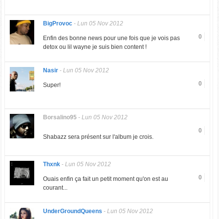
BigProvoc
-
Lun 05 Nov 2012
0
Enfin des bonne news pour une fois que je vois pas
detox ou lil wayne je suis bien content !
Nasir
-
Lun 05 Nov 2012
0
Super!
Borsalino95
-
Lun 05 Nov 2012
0
Shabazz sera présent sur l'album je crois.
Thxnk
-
Lun 05 Nov 2012
0
Ouais enfin ça fait un petit moment qu'on est au
courant...
UnderGroundQueens
-
Lun 05 Nov 2012