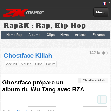
Menu
Rap2K : Rap, Hip Hop
Home Rap
Albums
Clips
News
Artistes
Forums
142 fan(s)
Ghostface Killah
Accueil
Albums
Clips
Forum
Ghostface Killah
Ghostface prépare un
album du Wu Tang avec RZA