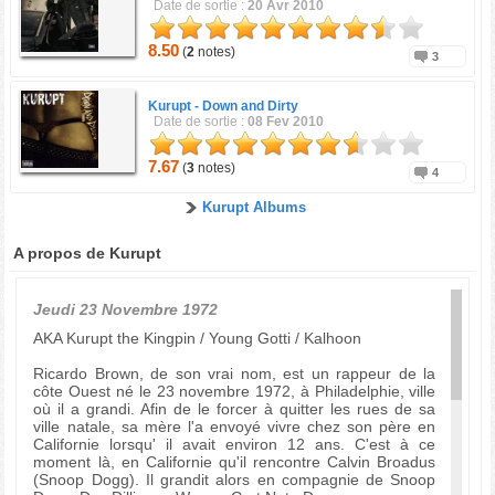
Date de sortie :
20 Avr 2010
8.50
(
2
notes)
3
Kurupt -
Down and Dirty
Date de sortie :
08 Fev 2010
7.67
(
3
notes)
4
Kurupt Albums
A propos de Kurupt
Jeudi 23 Novembre 1972
AKA Kurupt the Kingpin / Young Gotti / Kalhoon
Ricardo Brown, de son vrai nom, est un rappeur de la
côte Ouest né le 23 novembre 1972, à Philadelphie, ville
où il a grandi. Afin de le forcer à quitter les rues de sa
ville natale, sa mère l'a envoyé vivre chez son père en
Californie lorsqu' il avait environ 12 ans. C'est à ce
moment là, en Californie qu'il rencontre Calvin Broadus
(Snoop Dogg). Il grandit alors en compagnie de Snoop