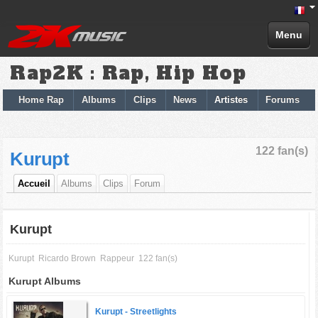
Menu
Rap2K : Rap, Hip Hop
Home Rap
Albums
Clips
News
Artistes
Forums
122 fan(s)
Kurupt
Accueil
Albums
Clips
Forum
Kurupt
Kurupt
Ricardo Brown
Rappeur
122 fan(s)
Kurupt Albums
Kurupt -
Streetlights