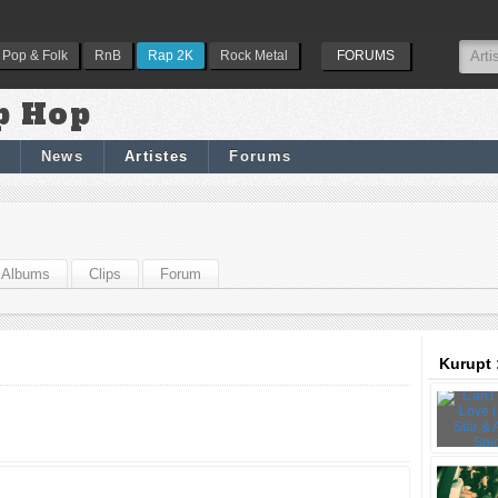
Pop & Folk
RnB
Rap 2K
Rock Metal
FORUMS
p Hop
News
Artistes
Forums
Albums
Clips
Forum
Kurupt 