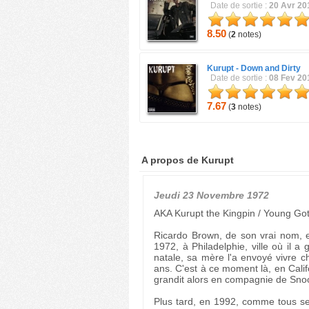
Date de sortie :
20 Avr 20
8.50
(
2
notes)
Kurupt -
Down and Dirty
Date de sortie :
08 Fev 20
7.67
(
3
notes)
A propos de Kurupt
Jeudi 23 Novembre 1972
AKA Kurupt the Kingpin / Young Got
Ricardo Brown, de son vrai nom, 
1972, à Philadelphie, ville où il a g
natale, sa mère l'a envoyé vivre ch
ans. C'est à ce moment là, en Calif
grandit alors en compagnie de Sno
Plus tard, en 1992, comme tous ses