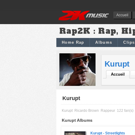
Accueil
Rap2K : Rap, Hi
Home Rap
Albums
Clips
Kurupt
Accueil
Kurupt
Kurupt
Ricardo Brown
Rappeur
122 fan(s)
Kurupt Albums
Kurupt -
Streetlights