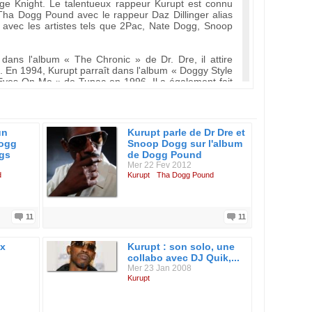
e Knight. Le talentueux rappeur Kurupt est connu
a Dogg Pound avec le rappeur Daz Dillinger alias
 avec les artistes tels que 2Pac, Nate Dogg, Snoop
ans l'album « The Chronic » de Dr. Dre, il attire
. En 1994, Kurupt parraît dans l'album « Doggy Style
Eyes On Me » de Tupac en 1996. Il a également fait
n Smoke Tour » avec Dr. Dre, Ice Cube, Eminem et
 Row en 1997, il s'est associé avec le rappeur Daz
un
Kurupt parle de Dr Dre et
de se produire sous le nom Dogg Pound Gangsta. En
ogg
Snoop Dogg sur l'album
lbum « Dogg Food », un carton! Lorsque Daz et son
gs
de Dogg Pound
, ils ont vraiment contribué au succès des rappeurs
Mer 22 Fev 2012
nt restés dans l'ombre lorsque ces derniers brillaient
d
Kurupt
Tha Dogg Pound
 très grand succès. En 1998, Kurupt créé son propre
s sort son premier album titré « Kuruption! ». Ce
11
11
sassinat de son garde du corps, sauvagement abattu
endant que Kurupt enregistrait à l'intérieur. Son
ux
Kurupt : son solo, une
abel Antra Records, est intitulé « Tha Streetz Is A
collabo avec DJ Quik,...
n troisième opus « Space Boogie: Smoke Oddessey »
Mer 23 Jan 2008
ue Fred Durst et DJ Lethal du groupe Limp Bizkit.
Kurupt
Dogg Pound pour repartir travailler dans son ancien
ath Row Records, en tant que vice président de Suge