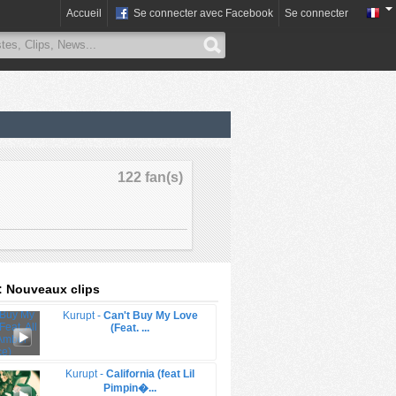
Accueil
Se connecter avec Facebook
Se connecter
122 fan(s)
: Nouveaux clips
Kurupt -
Can't Buy My Love
(Feat. ...
Kurupt -
California (feat Lil
Pimpin�...