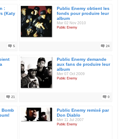
n :
Public Enemy obtient les
rs (Katy
fonds pour produire leur
album
Mar 02 Nov 2010
Public Enemy
5
24
oient
Public Enemy demande
la
aux fans de produire leur
album
Mer 07 Oct 2009
Public Enemy
21
0
e Bomb
Public Enemy remixé par
lbum!
Don Diablo
Mer 11 Jul 2007
Public Enemy