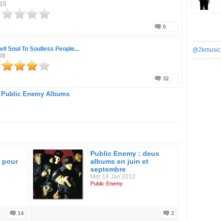
015
0
ll Soul To Soulless People...
@2kmusic
08
32
Public Enemy Albums
Public Enemy : deux
 pour
albums en juin et
septembre
Mer 18 Jan 2012
Public Enemy
14
2