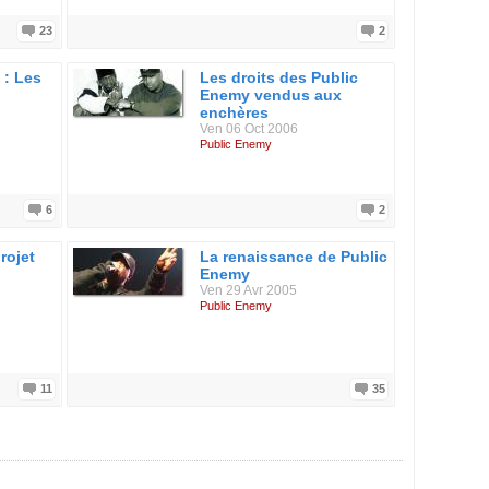
23
2
 : Les
Les droits des Public
Enemy vendus aux
enchères
Ven 06 Oct 2006
Public Enemy
6
2
rojet
La renaissance de Public
Enemy
Ven 29 Avr 2005
Public Enemy
11
35