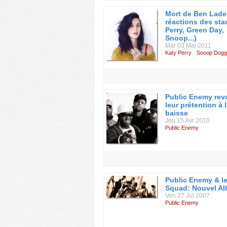
Mort de Ben Lade
réactions des sta
Perry, Green Day,
Snoop...)
Mar 03 Mai 2011
Katy Perry
Snoop Dogg
Public Enemy rev
leur prétention à 
baisse
Jeu 15 Avr 2010
Public Enemy
Public Enemy & l
Squad: Nouvel A
Ven 27 Jul 2007
Public Enemy