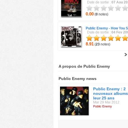
Date de sortie :
07 Aou 2
0.00
(
0
notes)
Public Enemy -
How You Se
Date de sortie :
04 Fev 20
8.91
(
23
notes)
A propos de Public Enemy
Public Enemy news
Public Enemy : 2
nouveaux albums
leur 25 ans
Mar 29 Mai 2012
Public Enemy