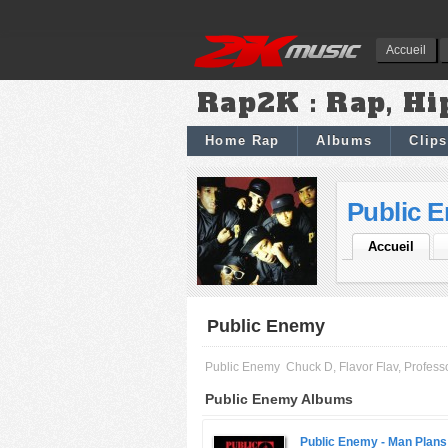
Accueil
Rap2K : Rap, Hi
Home Rap
Albums
Clips
Public 
Accueil
Public Enemy
Public Enemy
Chuck D, Flavor Flav, Profess
Public Enemy Albums
Public Enemy -
Man Plans