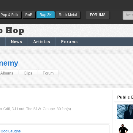
Pop & Folk
RnB
Rap 2K
Rock Metal
FORUMS
p Hop
News
Artistes
Forums
Enemy
Albums
Clips
Forum
Public 
or Griff, DJ Lord, The S1W
Groupe
80 fan(s)
 God Laughs