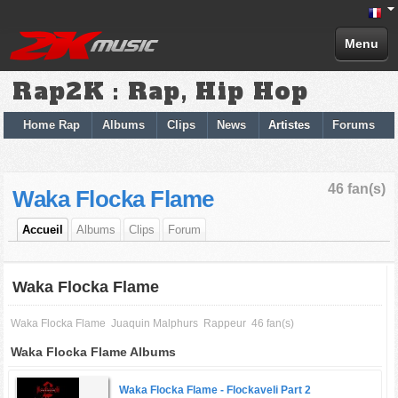
Menu
Rap2K : Rap, Hip Hop
Home Rap
Albums
Clips
News
Artistes
Forums
46 fan(s)
Waka Flocka Flame
Accueil
Albums
Clips
Forum
Waka Flocka Flame
Waka Flocka Flame
Juaquin Malphurs
Rappeur
46 fan(s)
Waka Flocka Flame Albums
Waka Flocka Flame -
Flockaveli Part 2