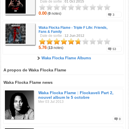
Date de sortie :
01 Oct 2015
0.00
(
0
notes)
3
Waka Flocka Flame -
Triple F Life: Friends,
Fans & Family
Date de sortie :
12 Jun 2012
5.76
(
13
notes)
53
Waka Flocka Flame Albums
A propos de Waka Flocka Flame
Waka Flocka Flame news
Waka Flocka Flame : Flockaveli Part 2,
nouvel album le 5 octobre
Mer 03 Jul 2013
0