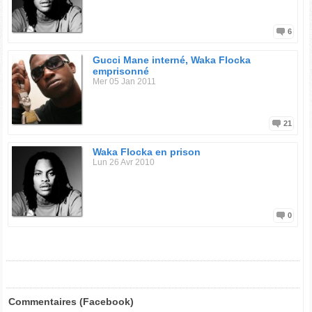
6
Gucci Mane interné, Waka Flocka
emprisonné
Mer 05 Jan 2011
21
Waka Flocka en prison
Lun 26 Avr 2010
0
Commentaires (Facebook)