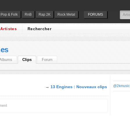
Pop & Folk
RnB
Rap 2K
Rock Metal
FORUMS
Artistes
Rechercher
nes
Albums
Clips
Forum
@2kmusic
→
13 Engines : Nouveaux clips
oment