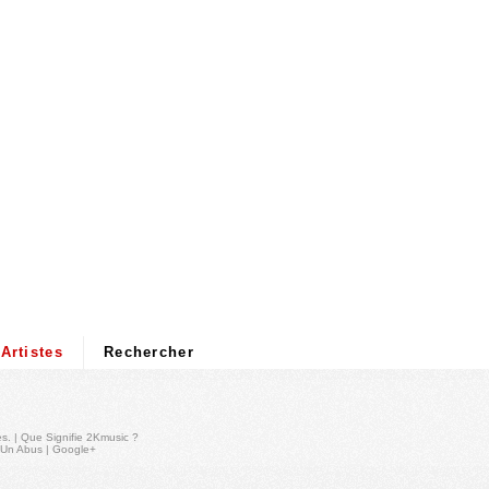
Artistes
Rechercher
és
. |
Que Signifie 2Kmusic ?
 Un Abus
|
Google+