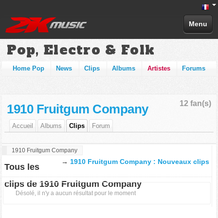
Menu
Pop, Electro & Folk
Home Pop
News
Clips
Albums
Artistes
Forums
12 fan(s)
1910 Fruitgum Company
Accueil
Albums
Clips
Forum
1910 Fruitgum Company
→
1910 Fruitgum Company : Nouveaux clips
Tous les
clips de 1910 Fruitgum Company
Désolé, il n'y a aucun résultat pour le moment