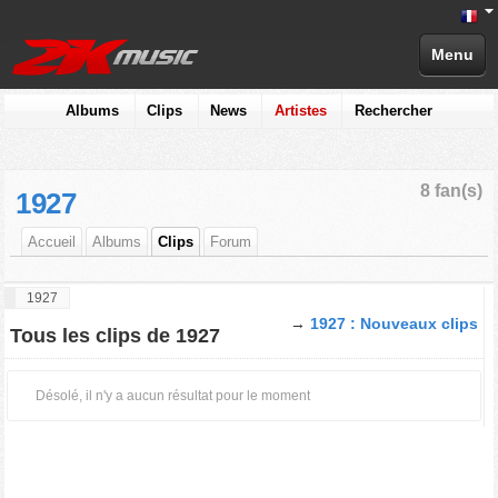
Menu
Albums
Clips
News
Artistes
Rechercher
8 fan(s)
1927
Accueil
Albums
Clips
Forum
1927
→
1927 : Nouveaux clips
Tous les clips de 1927
Désolé, il n'y a aucun résultat pour le moment