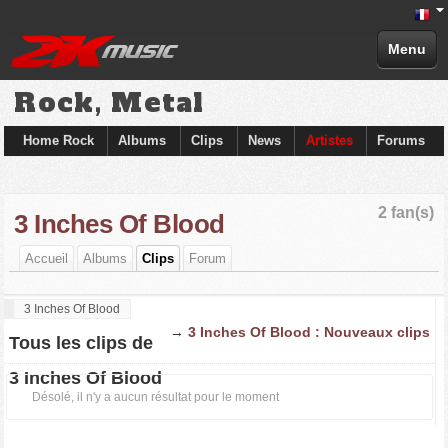
Menu
Rock, Metal
Home Rock
Albums
Clips
News
Artistes
Forums
2 fan(s)
3 Inches Of Blood
Accueil
Albums
Clips
Forum
3 Inches Of Blood
→
3 Inches Of Blood : Nouveaux clips
Tous les clips de
3 Inches Of Blood
Désolé, il n'y a aucun résultat pour le moment