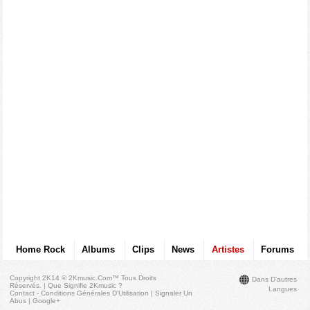
Home Rock
Albums
Clips
News
Artistes
Forums
Copyright 2K14 © 2Kmusic.com™
Tous Droits
Dans D'autres
Réservés
. |
Que Signifie 2Kmusic ?
Langues
Contact - Conditions Générales D'Utilisation
|
Signaler Un
Abus
|
Google+