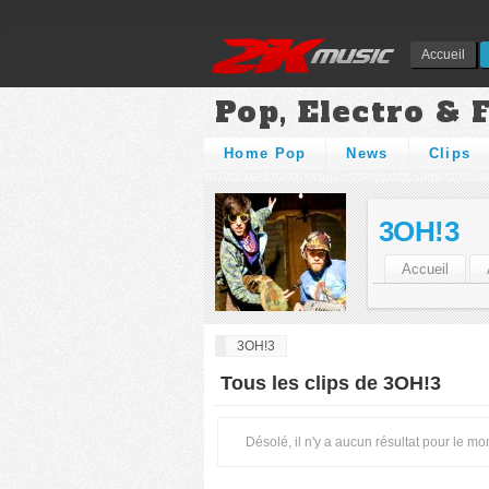
Accueil
Pop, Electro & 
Home Pop
News
Clips
3OH!3
Accueil
3OH!3
Tous les clips de 3OH!3
Désolé, il n'y a aucun résultat pour le m