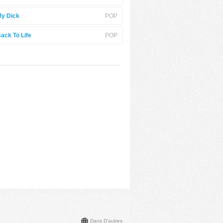
y Dick
POP
ack To Life
POP
Dans D'autres