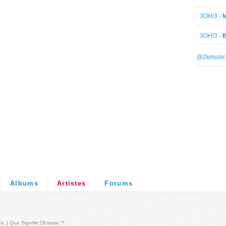
3OH!3 -
M
3OH!3 -
B
@2kmusic
Albums
Artistes
Forums
és
. |
Que Signifie 2Kmusic ?