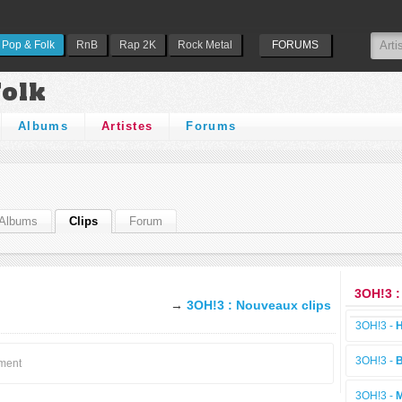
Pop & Folk
RnB
Rap 2K
Rock Metal
FORUMS
Folk
Albums
Artistes
Forums
Albums
Clips
Forum
3OH!3 :
→
3OH!3 : Nouveaux clips
3OH!3 -
H
3OH!3 -
oment
3OH!3 -
M