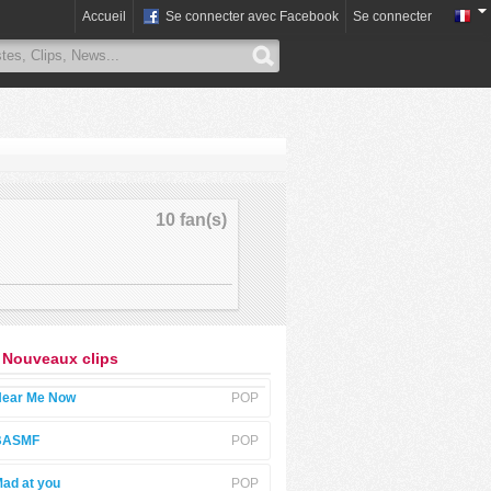
Accueil
Se connecter avec Facebook
Se connecter
10 fan(s)
 Nouveaux clips
ear Me Now
POP
BASMF
POP
ad at you
POP