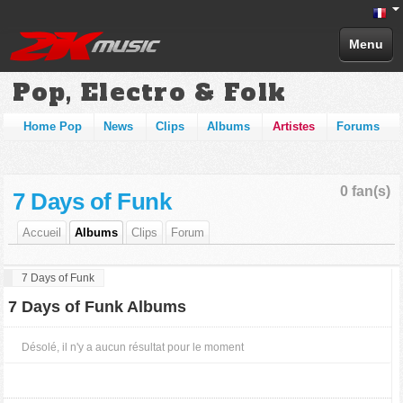
Menu
Pop, Electro & Folk
Home Pop
News
Clips
Albums
Artistes
Forums
0 fan(s)
7 Days of Funk
Accueil
Albums
Clips
Forum
7 Days of Funk
7 Days of Funk Albums
Désolé, il n'y a aucun résultat pour le moment