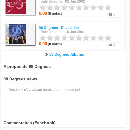
Date de sortie :
02 Jun 2002
0.00
(
0
notes)
0
98 Degrees -
Revelation
Date de sortie :
16 Jan 2001
0.00
(
0
notes)
0
98 Degrees Albums
A propos de 98 Degrees
98 Degrees news
Désolé, il n'y a aucun résultat pour le moment
Commentaires (Facebook)