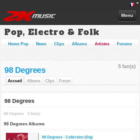
Menu
Pop, Electro & Folk
Home Pop
News
Clips
Albums
Artistes
Forums
5 fan(s)
98 Degrees
Accueil
Albums
Clips
Forum
98 Degrees
98 Degrees
5 fan(s)
98 Degrees Albums
98 Degrees -
Collection (Dig)