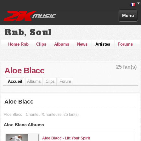
Menu
Rnb, Soul
Home Rnb
Clips
Albums
News
Artistes
Forums
25 fan(s)
Aloe Blacc
Accueil
Albums
Clips
Forum
Aloe Blacc
Aloe Blacc
Chanteur/Chanteuse
25 fan(s)
Aloe Blacc Albums
Aloe Blacc -
Lift Your Spirit