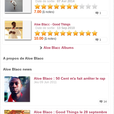
Date de sortie :
07 Avr 2014
7.00
(
1
notes)
1
Aloe Blacc -
Good Things
Date de sortie :
13 Sep 2010
10.00
(
1
notes)
1
Aloe Blacc Albums
A propos de Aloe Blacc
Aloe Blacc news
Aloe Blacc : 50 Cent m'a fait arrêter le rap
Jeu 09 Jun 2011
14
Aloe Blacc : Good Things le 28 septembre