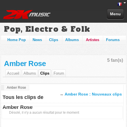
Menu
Pop, Electro & Folk
Home Pop
News
Clips
Albums
Artistes
Forums
5 fan(s)
Amber Rose
Accueil
Albums
Clips
Forum
Amber Rose
→
Amber Rose : Nouveaux clips
Tous les clips de
Amber Rose
Désolé, il n'y a aucun résultat pour le moment