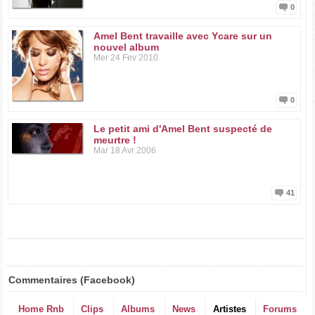
0
Amel Bent travaille avec Ycare sur un
nouvel album
Mer 24 Fev 2010
0
Le petit ami d'Amel Bent suspecté de
meurtre !
Mar 18 Avr 2006
41
Commentaires (Facebook)
Home Rnb
Clips
Albums
News
Artistes
Forums