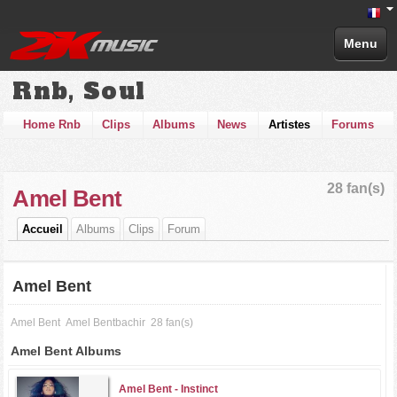
Menu
Rnb, Soul
Home Rnb
Clips
Albums
News
Artistes
Forums
28 fan(s)
Amel Bent
Accueil
Albums
Clips
Forum
Amel Bent
Amel Bent
Amel Bentbachir
28 fan(s)
Amel Bent Albums
Amel Bent -
Instinct