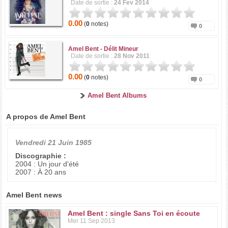
Date de sortie :
24 Fev 2014
0.00
(
0
notes)
0
Amel Bent -
Délit Mineur
Date de sortie :
28 Nov 2011
0.00
(
0
notes)
0
Amel Bent Albums
A propos de Amel Bent
Vendredi 21 Juin 1985
Discographie :
2004 : Un jour d'été
2007 : À 20 ans
Amel Bent news
Amel Bent : single Sans Toi en écoute
Mer 11 Sep 2013