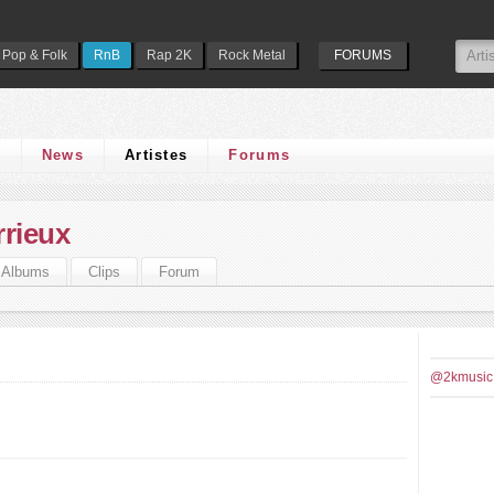
Pop & Folk
RnB
Rap 2K
Rock Metal
FORUMS
s
News
Artistes
Forums
rrieux
Albums
Clips
Forum
@2kmusic