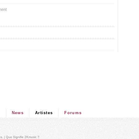
ment
s
News
Artistes
Forums
és
. |
Que Signifie 2Kmusic ?