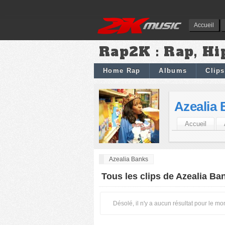
Accueil
Rap2K : Rap, Hi
Home Rap
Albums
Clips
Azealia
Accueil
Azealia Banks
Tous les clips de Azealia Ba
Désolé, il n'y a aucun résultat pour le m