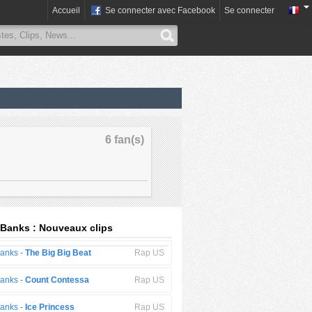
Accueil
Se connecter avec Facebook
Se connecter
6 fan(s)
 Banks : Nouveaux clips
Banks -
The Big Big Beat
Rap US
Banks -
Count Contessa
Rap US
Banks -
Ice Princess
Rap US