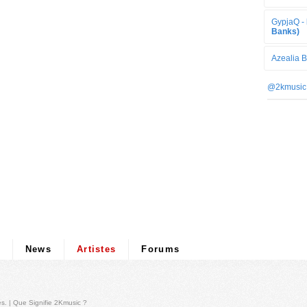
GypjaQ -
Banks)
Azealia 
@2kmusic
News
Artistes
Forums
és
. |
Que Signifie 2Kmusic ?