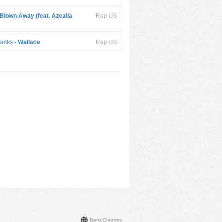
Blown Away (feat. Azealia
Rap US
Banks -
Wallace
Rap US
Dans D'autres