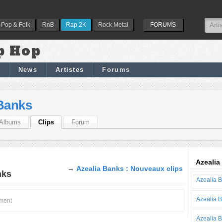
Pop & Folk
RnB
Rap 2K
Rock Metal
FORUMS
p Hop
News
Artistes
Forums
 Banks
Albums
Clips
Forum
Azealia
→
Azealia Banks : Nouveaux clips
nks
Azealia 
Azealia 
oment
Azealia 