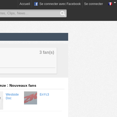
Accueil
Se connecter avec Facebook
Se connecter
3 fan(s)
anze : Nouveaux fans
Westside
EnYc3
Doc