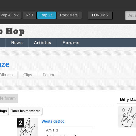
Pop & Folk
RnB
Rap 2K
Rock Metal
FORUMS
p Hop
News
Artistes
Forums
nze
Albums
Clips
Forum
le forum
Billy D
blogs
Tous les membres
2
WestsideDoc
Amis:
1