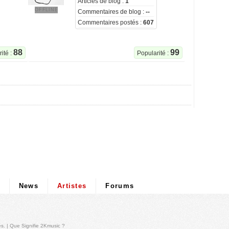
Articles de blog :
1
OFFLINE
Commentaires de blog :
--
Commentaires postés :
607
88
99
ité :
Popularité :
News
Artistes
Forums
és
. |
Que Signifie 2Kmusic ?