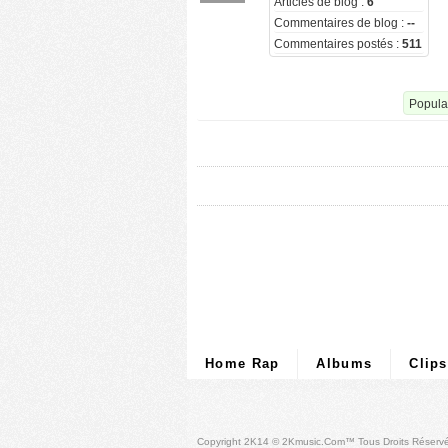
Articles de blog :
6
Commentaires de blog :
--
Commentaires postés :
511
Popular
Home Rap
Albums
Clips
Copyright 2K14 © 2Kmusic.com™
Tous Droits Réserv