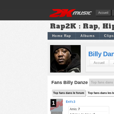
Accueil
Rap2K : Rap, Hi
Home Rap
Albums
Clips
Billy Da
Accueil
Fans Billy Danze
Top fans dans 
Top fans dans le forum
Top fans dans les 
1
EnYc3
Amis:
7
OFFLINE