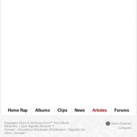
Home Rap
Albums
Clips
News
Artistes
Forums
Copyright 2K14 © 2Kmusic.com™
Tous Droits
Dans D'autres
Réservés
. |
Que Signifie 2Kmusic ?
Langues
Contact - Conditions Générales D'Utilisation
|
Signaler Un
Abus
|
Google+