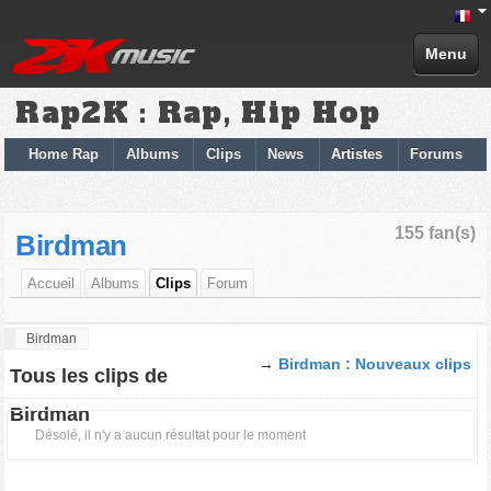
Menu
Rap2K : Rap, Hip Hop
Home Rap
Albums
Clips
News
Artistes
Forums
155 fan(s)
Birdman
Accueil
Albums
Clips
Forum
Birdman
→
Birdman : Nouveaux clips
Tous les clips de
Birdman
Désolé, il n'y a aucun résultat pour le moment