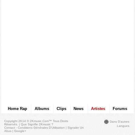
Home Rap
Albums
Clips
News
Artistes
Forums
Copyright 2K14 © 2Kmusic.com™
Tous Droits
Dans D'autres
Réservés
. |
Que Signifie 2Kmusic ?
Langues
Contact - Conditions Générales D'Utilisation
|
Signaler Un
Abus
|
Google+