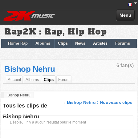
Menu
Rap2K : Rap, Hip Hop
Home Rap
Albums
Clips
News
Artistes
Forums
6 fan(s)
Bishop Nehru
Accueil
Albums
Clips
Forum
Bishop Nehru
→
Bishop Nehru : Nouveaux clips
Tous les clips de
Bishop Nehru
Désolé, il n'y a aucun résultat pour le moment