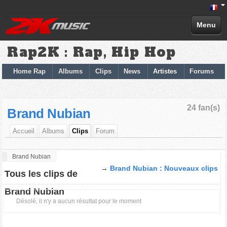
Menu
Rap2K : Rap, Hip Hop
Home Rap
Albums
Clips
News
Artistes
Forums
24 fan(s)
Brand Nubian
Accueil
Albums
Clips
Forum
Brand Nubian
→
Brand Nubian : Nouveaux clips
Tous les clips de
Brand Nubian
Désolé, il n'y a aucun résultat pour le moment