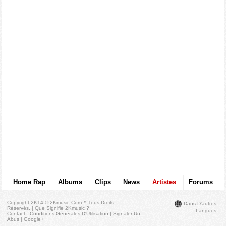
Home Rap
Albums
Clips
News
Artistes
Forums
Copyright 2K14 © 2Kmusic.com™
Tous Droits
Dans D'autres
Réservés
. |
Que Signifie 2Kmusic ?
Langues
Contact - Conditions Générales D'Utilisation
|
Signaler Un
Abus
|
Google+